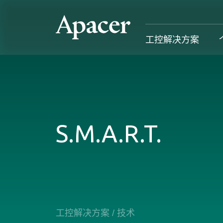
工控解决方案
工控解决方案
个人 & 商务解决方案
Gaming
服务支援
工控解决方案总览
个人 & 商务解决方案总览
Gaming 总览
工控解决方
S.M.A.R.T.
工业用SSD系列
个人解决方案产品
Gaming 产品
个人 & 商
内存系列
商务解决方案产品
Gaming
产业应用
部落格
售后服务
成功案例
工控解决方案
/
技术