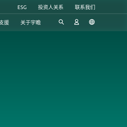
ESG
投资人关系
联系我们
支援
关于宇瞻
工控解決方案
个人 & 商务解决方案
Gaming
凭借多年的研发经验，宇瞻持
我们致力于开发值得信赖的创
无论是追求极致效能，还是讲
续开发创新的工控应用SSD和
新产品和服务，提供高效、高
究个人风格，宇瞻都能满足你
登录
DRAM解决方案，满足工业应
稳定性和高价值的存储模块和
对游戏的所有期待，让你尽情
用多元需求。
存储设备，让消费者可以轻松
释放玩家本色！
记录、存储和分享数字资料。
注册
了解更多
了解更多
了解更多