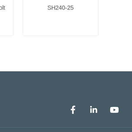
lt
SH240-25
P