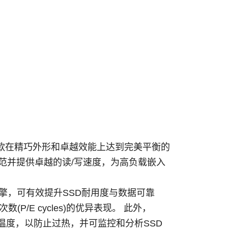
许多，是一款在精巧外形和卓越效能上达到完美平衡的
3.2 接口规范并提供卓越的读/写速度，为高负载嵌入
k) ECC引擎，可有效提升SSD耐用度与数据可靠
除次数(P/E cycles)的优异表现。 此外，
 SSD 的温度，以防止过热，并可监控和分析SSD