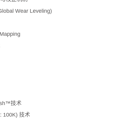
l Wear Leveling)
apping
能
resh™技术
le: 100K) 技术