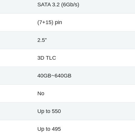
SATA 3.2 (6Gb/s)
(7+15) pin
2.5”
3D TLC
40GB~640GB
No
Up to 550
Up to 495