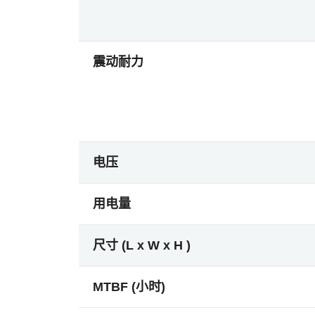
震动耐力
电压
用电量
尺寸 (L x W x H )
MTBF (小时)