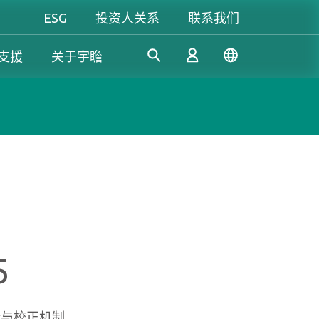
ESG
投资人关系
联系我们
支援
关于宇瞻
工控解決方案
个人 & 商务解决方案
Gaming
凭借多年的研发经验，宇瞻持
我们致力于开发值得信赖的创
无论是追求极致效能，还是讲
续开发创新的工控应用SSD和
新产品和服务，提供高效、高
究个人风格，宇瞻都能满足你
登录
DRAM解决方案，满足工业应
稳定性和高价值的存储模块和
对游戏的所有期待，让你尽情
用多元需求。
存储设备，让消费者可以轻松
释放玩家本色！
记录、存储和分享数字资料。
注册
5
了解更多
了解更多
了解更多
纠错与校正机制