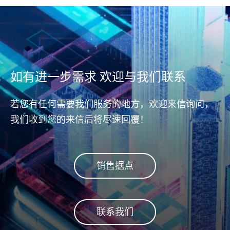
进而修正并还原错误资料，确
End D
保资料可靠度。
测与
(ho
据传
从主机
(con
如有进一步需求 欢迎与我们联系
(con
fla
若您有任何需要我们服务的地方，欢迎来信询问，
安全
我们收到您的来信后将尽速回覆！
销售据点
联系我们