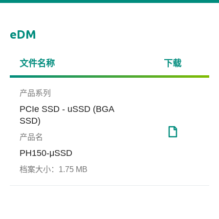
eDM
文件名称
下载
产品系列
PCIe SSD - uSSD (BGA
SSD)
产品名
服务器与网通
PH150-μSSD
DataRAID™
端对
档案大小：
1.75 MB
(End
扩展边界、超越极限
Apacer DataRAID™技术可自
Prot
动生成奇偶校验(parity)备份
档，提供资料纠错备援机制，
端对端