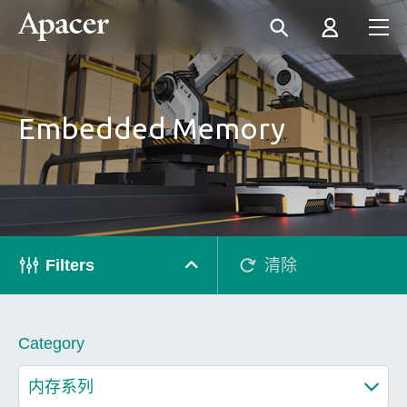
Embedded Memory
Filters
清除
Category