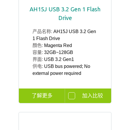
AH15J USB 3.2 Gen 1 Flash
Drive
产品名称:
AH15J USB 3.2 Gen
1 Flash Drive
顏色:
Magenta Red
容量:
32GB~128GB
界面:
USB 3.2 Gen1
供电:
USB bus powered; No
external power required
了解更多
加入比较