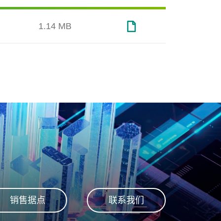
1.14 MB
服务器与网通
交通运
设计
端温
扩展边界、超越极限
与汽车
销售据点
联系我们