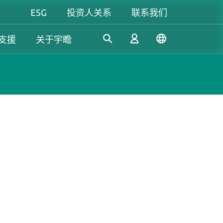
ESG
投资人关系
联系我们
支援
关于宇瞻
工控解決方案
个人 & 商务解决方案
Gaming
凭借多年的研发经验，宇瞻持
我们致力于开发值得信赖的创
无论是追求极致效能，还是讲
续开发创新的工控应用SSD和
新产品和服务，提供高效、高
究个人风格，宇瞻都能满足你
登录
DRAM解决方案，满足工业应
稳定性和高价值的存储模块和
对游戏的所有期待，让你尽情
用多元需求。
存储设备，让消费者可以轻松
释放玩家本色！
记录、存储和分享数字资料。
注册
了解更多
了解更多
了解更多