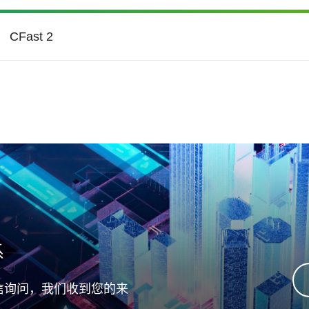
CFast 2
护 (Write Protect)
宽温 (Wide
Temperature)
弈游戏
医疗照护
保护可通过硬件开关/针脚或
应商软件指令防止硬盘进行
宇瞻的产品采用宽温支持
经授权的数据写入。
以确保-40°C到85°C的极
安防护 滴水不露
安全稳固、精密可靠
度下的工作可靠性
系
信询问，我们收到您的来