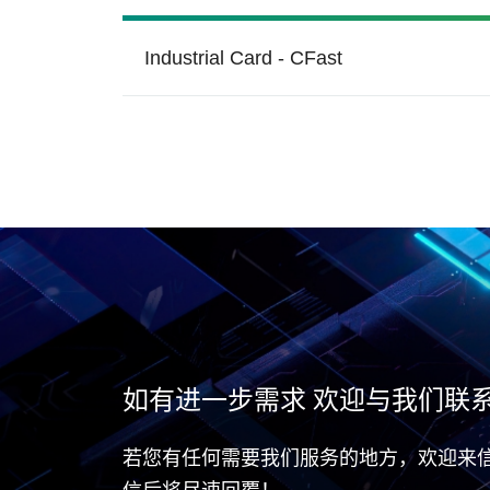
Industrial Card - CFast
S.M.A.R.T.
写保
国防
博
宇瞻内存产品附带S.M.A.R.T.
写
指令，让用户可获取硬盘状态
供
信息和预测潜在的硬盘故障。
未
S.M.A.R.T. 通过监测和显示关
坚实防护、无可匹敌
资
键硬盘信息来为用户提供计划
外停机警告
如有进一步需求 欢迎与我们联
若您有任何需要我们服务的地方，欢迎来