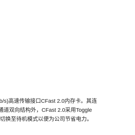
b/s)
高速传输接口
CFast 2.0
内存卡。其连
通道双向结构外，
CFast 2.0
采用
Toggle
切换至待机模式以便为公司节省电力。