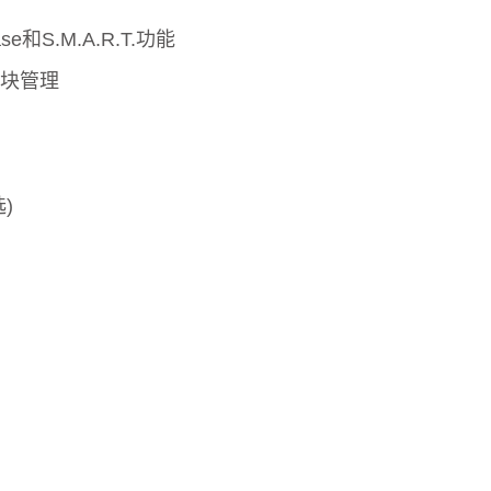
ase和S.M.A.R.T.功能
块管理
)