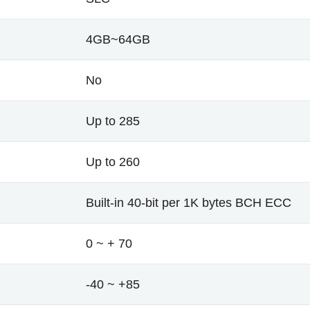
4GB~64GB
No
Up to 285
Up to 260
Built-in 40-bit per 1K bytes BCH ECC
0 ~ + 70
-40 ~ +85