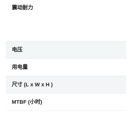
震动耐力
电压
用电量
尺寸 (L x W x H )
MTBF (小时)