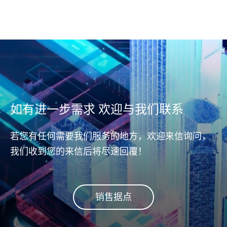
(End
Apacer DataRAID™技术可自
Prot
动生成奇偶校验(parity)备份
远程监控管理，助工业营运全
资安防
档，提供资料纠错备援机制，
面升级
端对端
进而修正并还原错误资料，确
End D
保资料可靠度。
测与
(ho
据传
从主机
如有进一步需求 欢迎与我们联系
(con
(con
若您有任何需要我们服务的地方，欢迎来信询问，
fla
我们收到您的来信后将尽速回覆！
安全
销售据点