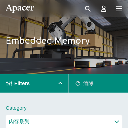
Embedded Memory
Filters
清除
Category