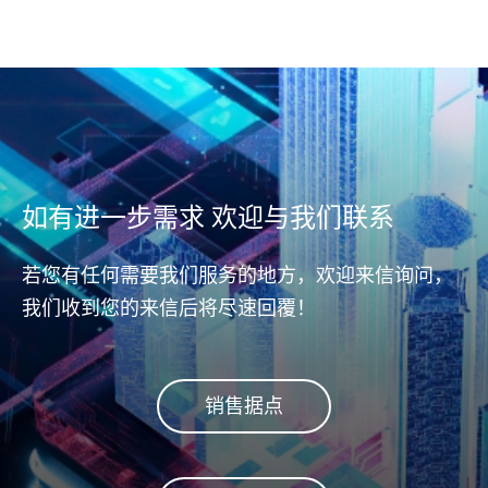
是针对
远程监控管理，助工业营运全
资安防
int
面升级
端对端数据保护技术(End-to-
取过
End Data Protection)可实时侦
界值
测与更正错误数据，确保主机
同区块
(host)和NAND储存区域之间数
而避免
据传输的完整与正确性。不论
Dis
从主机(host)到控制器
(controller)，或从控制器
如有进一步需求 欢迎与我们联系
(controller)到DRAM或NAND
flash闪存，皆能完整守护数据
若您有任何需要我们服务的地方，欢迎来信询问，
安全。
我们收到您的来信后将尽速回覆！
销售据点