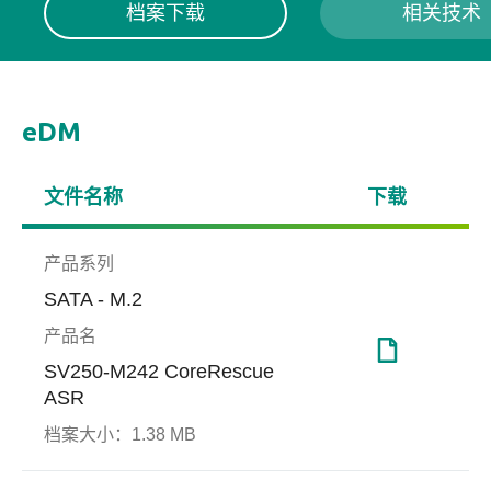
档案下载
相关技术
eDM
文件名称
下载
产品系列
SATA - M.2
产品名
SV250-M242 CoreRescue
ASR
端对端数据保护技术
工厂自动化
Smar
博弈
档案大小：
1.38 MB
(End-to-end Data
Smar
Protection)