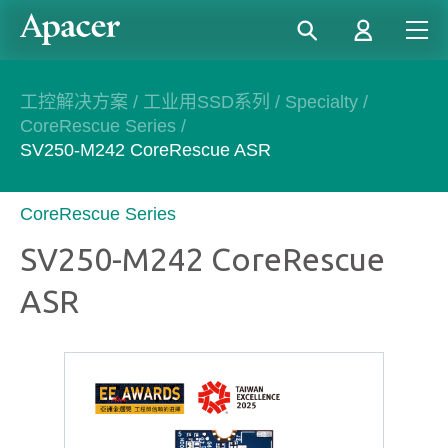
工控解决方案
/
工业用SSD系列
/
Specialty
/
CoreRescue Series
/
SV250-M242 CoreRescue ASR
CoreRescue Series
SV250-M242 CoreRescue
ASR