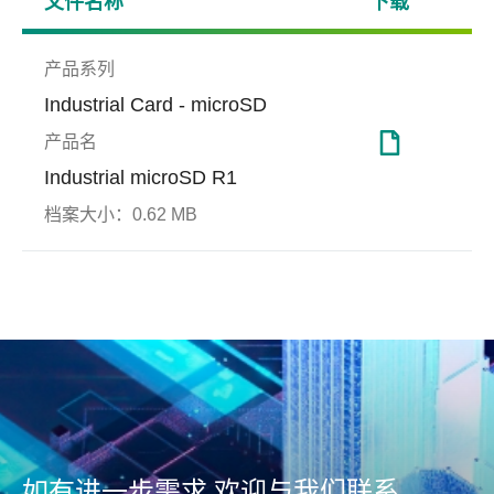
文件名称
下载
产品系列
Industrial Card - microSD
产品名
Industrial microSD R1
档案大小：
0.62 MB
Page Mapping
国防
S.M.
博弈
页面对齐是一种基于4K的固件
宇瞻内
技术且可视为工业应用的理想
指令
坚实防护、无可匹敌
资安防
解决方案，用来提高随机访问
信息
速度和延长SSD寿命，降低区
S.M.
块擦除频率，并实现优化性能
键硬
和寿命
外停
如有进一步需求 欢迎与我们联系