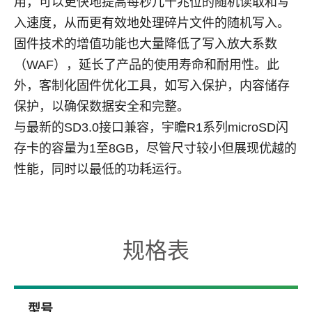
用，可以更快地提高每秒几十兆位的随机读取和写
入速度，从而更有效地处理碎片文件的随机写入。
固件技术的增值功能也大量降低了写入放大系数
（
WAF
），延长了产品的使用寿命和耐用性。此
外，客制化固件优化工具，如写入保护，内容储存
保护，以确保数据安全和完整。
与最新的
SD3.0
接口兼容，宇瞻
R1
系列
microSD
闪
存卡的容量为
1
至
8GB
，尽管尺寸较小但展现优越的
性能，同时以最低的功耗运行。
规格表
型号