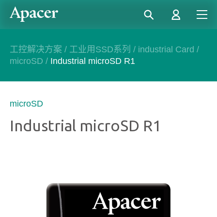
工控解决方案
/
工业用SSD系列
/
industrial Card
/
microSD
/
Industrial microSD R1
microSD
Industrial microSD R1