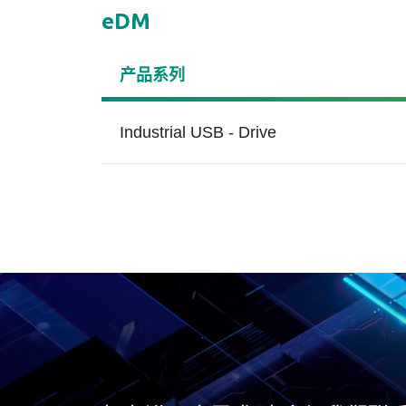
eDM
产品系列
Industrial USB - Drive
S.M.A.R.T.
国防
温
博
(T
宇瞻内存产品附带S.M.A.R.T.
指令，让用户可获取硬盘状态
坚实防护、无可匹敌
温度
资
信息和预测潜在的硬盘故障。
Cy
S.M.A.R.T. 通过监测和显示关
户
键硬盘信息来为用户提供计划
潜
外停机警告
的
规