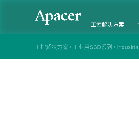
工控解决方案
工控解决方案
/
工业用SSD系列
/
Industri
工控解决方案
个人 & 商务解决方案
Gaming
服务支援
工控解决方案总览
个人 & 商务解决方案总览
Gaming 总览
工控解决方
工业用SSD系列
个人解决方案产品
Gaming 产品
个人 & 商
内存系列
商务解决方案产品
Gaming
产业应用
部落格
售后服务
成功案例