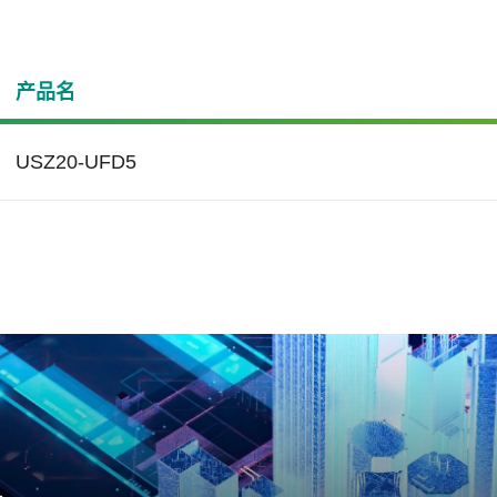
产品名
USZ20-UFD5
度冲击试验技术
弈游戏
宽温 (Wide
医疗照护
hermal Cycling)
Temperature)
冲击试验技术(Thermal
安防护 滴水不露
宇瞻的产品采用宽温支持
安全稳固、精密可靠
cling)，可有效防止设备在
以确保-40°C到85°C的极
外温度波动过大时，造成的
度下的工作可靠性
在性损害系统设备及零组件
损失。宇瞻内部备有此测试
范与设备，执行温度急速变