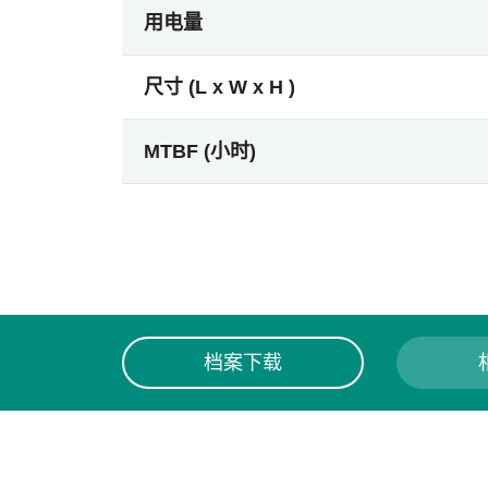
用电量
尺寸 (L x W x H )
MTBF (小时)
档案下载