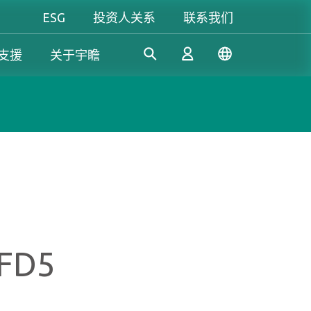
ESG
投资人关系
联系我们
支援
关于宇瞻
工控解決方案
个人 & 商务解决方案
Gaming
凭借多年的研发经验，宇瞻持
我们致力于开发值得信赖的创
无论是追求极致效能，还是讲
续开发创新的工控应用SSD和
新产品和服务，提供高效、高
究个人风格，宇瞻都能满足你
登录
DRAM解决方案，满足工业应
稳定性和高价值的存储模块和
对游戏的所有期待，让你尽情
用多元需求。
存储设备，让消费者可以轻松
释放玩家本色！
记录、存储和分享数字资料。
注册
FD5
了解更多
了解更多
了解更多