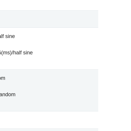
lf sine
(ms)/half sine
om
random