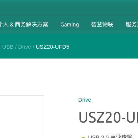
个人 & 商务解决方案
Gaming
智慧物联
服务
al USB
/
Drive
/
USZ20-UFD5
工控解决方案总览
个人 & 商务解决方案总览
Gaming 总览
工控解决方案
案
工控解决方案总览
个人 & 商务解决方案总览
Gaming 总览
保固政策
务解决方案
下载中心
产品变更和停产政策
Drive
USZ20-U
USB 3.0 高速传输