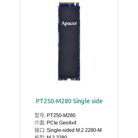
PT250-M280 Single side
型号:
PT250-M280
介面:
PCIe Gen4x4
接口:
Single-sided M.2 2280-M
板型:
M.2 2280