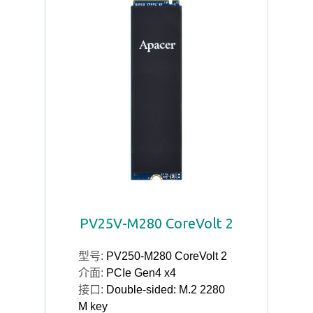
PV25V-M280 CoreVolt 2
型号:
PV250-M280 CoreVolt 2
介面:
PCIe Gen4 x4
接口:
Double-sided: M.2 2280
M key