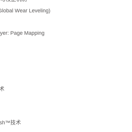
l Wear Leveling)
ayer: Page Mapping
技术
resh™技术