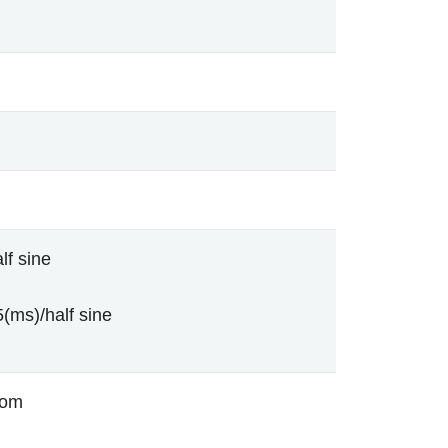
lf sine
(ms)/half sine
dom