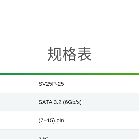
规格表
SV25P-25
SATA 3.2 (6Gb/s)
(7+15) pin
2.5”