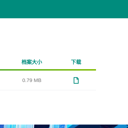
档案大小
下载
0.79 MB
™
Page Mapping
Over-p