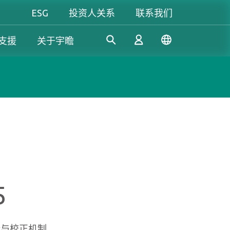
ESG
投资人关系
联系我们
支援
关于宇瞻
工控解決方案
个人 & 商务解决方案
Gaming
凭借多年的研发经验，宇瞻持
我们致力于开发值得信赖的创
无论是追求极致效能，还是讲
续开发创新的工控应用SSD和
新产品和服务，提供高效、高
究个人风格，宇瞻都能满足你
登录
DRAM解决方案，满足工业应
稳定性和高价值的存储模块和
对游戏的所有期待，让你尽情
用多元需求。
存储设备，让消费者可以轻松
释放玩家本色！
记录、存储和分享数字资料。
注册
5
了解更多
了解更多
了解更多
纠错与校正机制