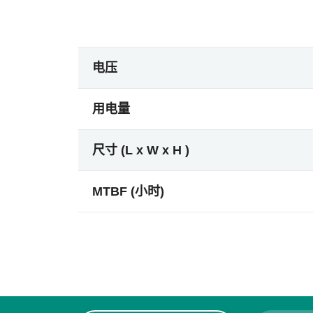
电压
用电量
尺寸 (L x W x H )
MTBF (小时)