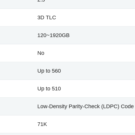
3D TLC
120~1920GB
No
Up to 560
Up to 510
Low-Density Parity-Check (LDPC) Code
71K