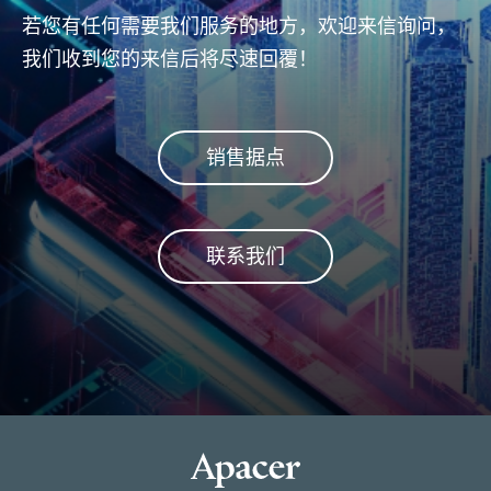
(con
若您有任何需要我们服务的地方，欢迎来信询问，
fla
我们收到您的来信后将尽速回覆！
安全
销售据点
联系我们