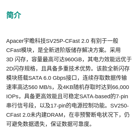
简介
Apacer
宇瞻科技
SV25P-CFast 2.0
有别于一般
CFast
模块，是全新进阶版储存解决方案。采用
3D
闪存，容量最高可达
960GB
，其电力效能远优于
2D
闪存规格，且具备多重技术优势。该款全新闪存
模块搭载
SATA 6.0 Gbps
接口，连续存取数据传输
速率高达
560 MB/s
，及
4KB
随机存取时达到
66,000
IOPs
，具备更高效能且可稳定
SATA-based
的
7-pin
串行信号段，以及
17-pin
的电源控制功能。
SV250-
CFast 2.0
未内建
DRAM
，在非预警断电状况下，仍
可避免数据遗失，保证数据可靠度。