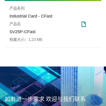
产品系列
Industrial Card - CFast
产品名
SV25P-CFast
档案大小：
1.23 MB
DataRAID™
工厂自动化
端对
博弈
(End
Apacer DataRAID™技术可自
Prot
动生成奇偶校验(parity)备份
远程监控管理，助工业营运全
资安防
档，提供资料纠错备援机制，
面升级
端对端
进而修正并还原错误资料，确
End D
保资料可靠度。
测与
(ho
据传
从主机
如有进一步需求 欢迎与我们联系
(con