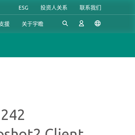
ESG
投资人关系
联系我们
支援
关于宇瞻
工控解決方案
个人 & 商务解决方案
Gaming
凭借多年的研发经验，宇瞻持
我们致力于开发值得信赖的创
无论是追求极致效能，还是讲
续开发创新的工控应用SSD和
新产品和服务，提供高效、高
究个人风格，宇瞻都能满足你
登录
DRAM解决方案，满足工业应
稳定性和高价值的存储模块和
对游戏的所有期待，让你尽情
用多元需求。
存储设备，让消费者可以轻松
释放玩家本色！
记录、存储和分享数字资料。
注册
M242
了解更多
了解更多
了解更多
shot2 Client