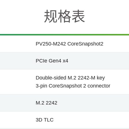
规格表
PV250-M242 CoreSnapshot2
PCIe Gen4 x4
Double-sided M.2 2242-M key
3-pin CoreSnapshot 2 connector
M.2 2242
3D TLC