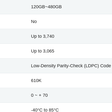
120GB~480GB
No
Up to 3,740
Up to 3,065
Low-Density Parity-Check (LDPC) Code
610K
0 ~ + 70
-40°C to 85°C