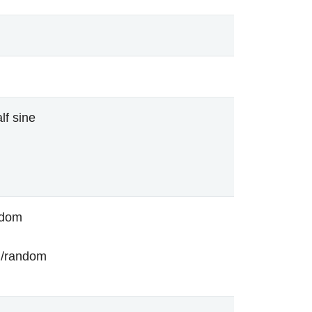
lf sine
ndom
)/random