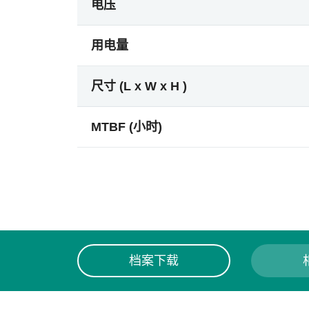
电压
用电量
尺寸 (L x W x H )
MTBF (小时)
档案下载