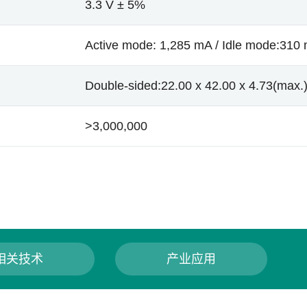
3.3 V ± 5%
Active mode: 1,285 mA / Idle mode:310
Double-sided:22.00 x 42.00 x 4.73(max.)
>3,000,000
相关技术
产业应用