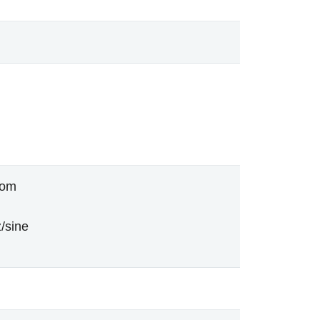
dom
/sine