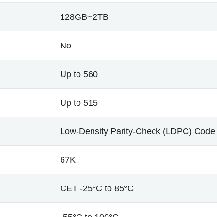
128GB~2TB
No
Up to 560
Up to 515
Low-Density Parity-Check (LDPC) Code
67K
CET -25°C to 85°C