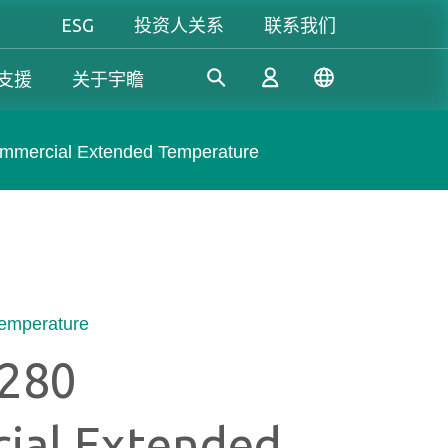
ESG
投资人关系
联系我们
支援
关于宇瞻
mercial Extended Temperature
工控解決方案
个人 & 商务解决方案
Gaming
凭借多年的研发经验，宇瞻持
我们致力于开发值得信赖的创
无论是追求极致效能，还是讲
续开发创新的工控应用SSD和
新产品和服务，提供高效、高
究个人风格，宇瞻都能满足你
登录
DRAM解决方案，满足工业应
稳定性和高价值的存储模块和
对游戏的所有期待，让你尽情
用多元需求。
存储设备，让消费者可以轻松
释放玩家本色！
emperature
记录、存储和分享数字资料。
注册
280
了解更多
了解更多
了解更多
ial Extended