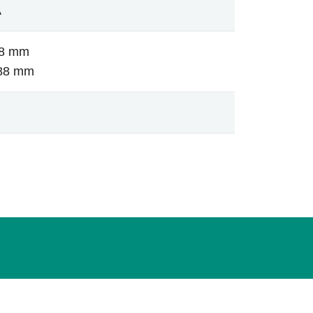
A
38 mm
.88 mm