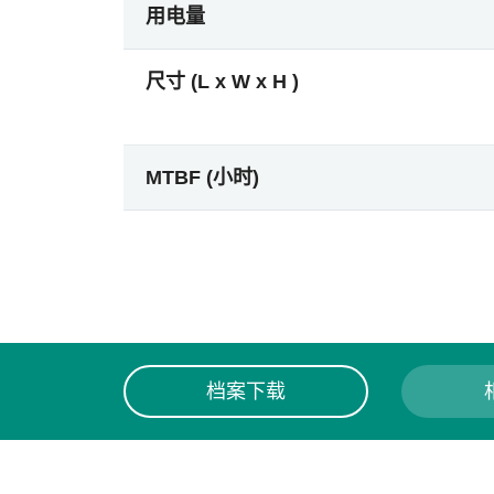
用电量
尺寸 (L x W x H )
MTBF (小时)
档案下载