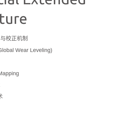
ture
纠错与校正机制
l Wear Leveling)
pping
能
术