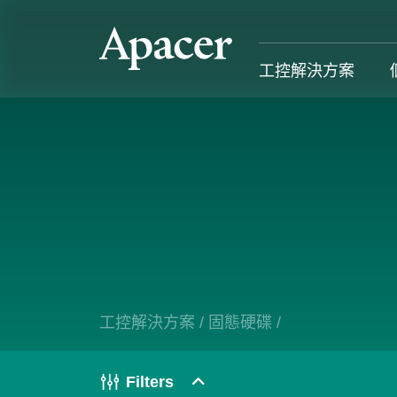
工控解決方案
工控解決方案
個人 & 商務解決方案
Gaming
服務支援
工控解決方案總覽
個人 & 商務解決方案總覽
Gaming 總覽
工控解決方
固態硬碟
個人解決方案 產品
Gaming 產品
個人 & 商
記憶體模組
商務解決方案 產品
Gaming
工控解決方案
/
固態硬碟
/
產業應用
部落格
售後服務
成功案例
Filters