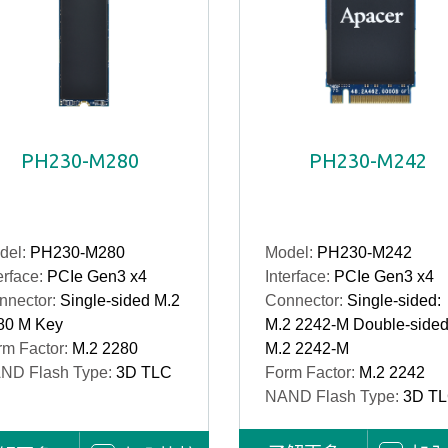
PH230-M280
PH230-M242
del:
PH230-M280
Model:
PH230-M242
erface:
PCIe Gen3 x4
Interface:
PCIe Gen3 x4
nnector:
Single-sided M.2
Connector:
Single-sided:
80 M Key
M.2 2242-M Double-sided
rm Factor:
M.2 2280
M.2 2242-M
ND Flash Type:
3D TLC
Form Factor:
M.2 2242
NAND Flash Type:
3D T