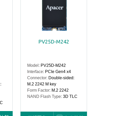
PV25D-M242
Model:
PV25D-M242
Interface:
PCIe Gen4 x4
Connector:
Double-sided:
:
M.2 2242 M key
Form Factor:
M.2 2242
NAND Flash Type:
3D TLC
LC