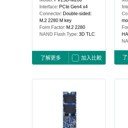
Interface:
PCIe Gen4 x4
Int
Connector:
Double-sided:
Co
M.2 2280 M key
mo
Form Factor:
M.2 2280
Fo
NAND Flash Type:
3D TLC
HA
NA
了
了解更多
加入比較