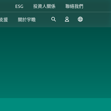
ESG
投資人關係
聯絡我們
支援
關於宇瞻
工控解決方案
個人 & 商務解決方案
Gaming
憑藉多年的研發經驗，宇瞻持
我們致力於研發可信賴的創新
無論是追求極致效能，還是講
續開發創新的工業應用SSD和
產品和服務，為消費者提供高
究個人風格，宇瞻都能滿足你
登入
DRAM解決方案，滿足工業應
效能、高穩定性和高價值的記
對遊戲的所有期待，讓你盡情
用多元需求。
憶體模組和儲存裝置。我們的
釋放玩家本色！
產品可讓消費者輕鬆地在日常
註冊
生活中紀錄、儲存和分享數位
資料。
了解更多
了解更多