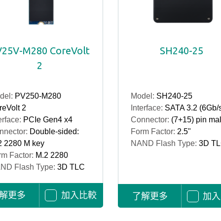
25V-M280 CoreVolt
SH240-25
2
del:
PV250-M280
Model:
SH240-25
eVolt 2
Interface:
SATA 3.2 (6Gb/
erface:
PCIe Gen4 x4
Connector:
(7+15) pin ma
nnector:
Double-sided:
Form Factor:
2.5"
2 2280 M key
NAND Flash Type:
3D T
rm Factor:
M.2 2280
ND Flash Type:
3D TLC
解更多
加入比較
了解更多
加入