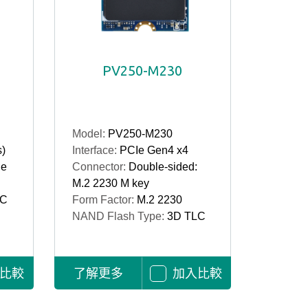
PV250-M230
Model:
PV250-M230
s)
Interface:
PCIe Gen4 x4
le
Connector:
Double-sided:
M.2 2230 M key
LC
Form Factor:
M.2 2230
NAND Flash Type:
3D TLC
比較
了解更多
加入比較