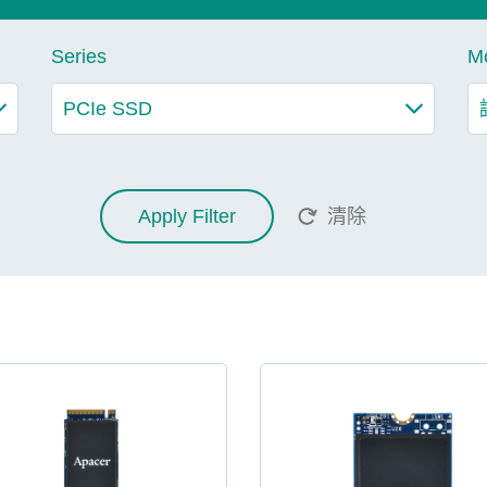
Series
M
Apply Filter
清除