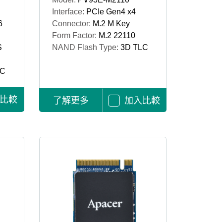
Interface:
PCIe Gen4 x4
6
Connector:
M.2 M Key
Form Factor:
M.2 22110
S
NAND Flash Type:
3D TLC
LC
比較
了解更多
加入比較