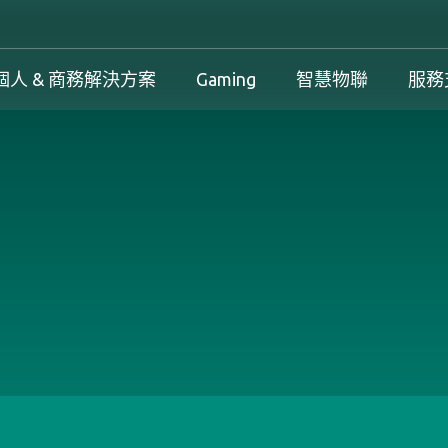
個人 & 商務解決方案
Gaming
智慧物聯
服務
工控解決方案總覽
個人 & 商務解決方案總覽
Gaming 總覽
工控解決方案
案
工控解決方案總覽
個人 & 商務解決方案總覽
Gaming 總覽
下載中心
務解決方案
保固政策
產品變更和停產政策