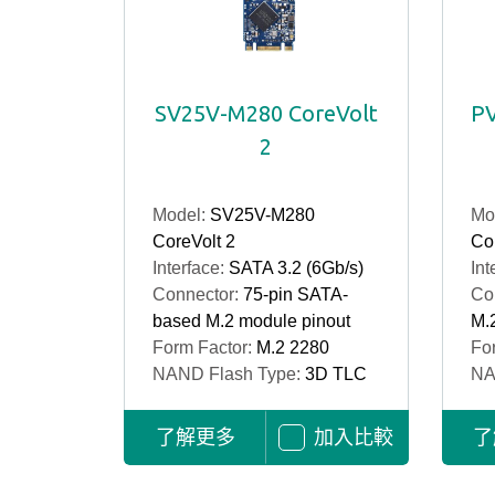
SV25V-M280 CoreVolt
PV
2
Model:
SV25V-M280
Mo
CoreVolt 2
Cor
Interface:
SATA 3.2 (6Gb/s)
Int
Connector:
75-pin SATA-
Co
based M.2 module pinout
M.
Form Factor:
M.2 2280
Fo
NAND Flash Type:
3D TLC
NA
了解更多
加入比較
了