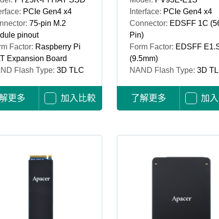
erface:
PCIe Gen4 x4
Interface:
PCIe Gen4 x4
nnector:
75-pin M.2
Connector:
EDSFF 1C (5
dule pinout
Pin)
rm Factor:
Raspberry Pi
Form Factor:
EDSFF E1.
T Expansion Board
(9.5mm)
ND Flash Type:
3D TLC
NAND Flash Type:
3D T
解更多
加入比較
了解更多
加入