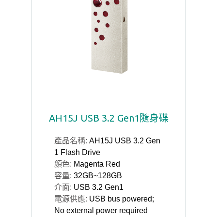
AH15J USB 3.2 Gen1隨身碟
產品名稱:
AH15J USB 3.2 Gen
1 Flash Drive
顏色:
Magenta Red
容量:
32GB~128GB
介面:
USB 3.2 Gen1
電源供應:
USB bus powered;
No external power required