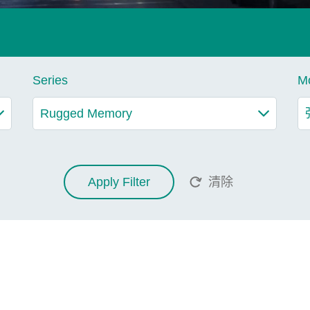
Series
M
Apply Filter
清除