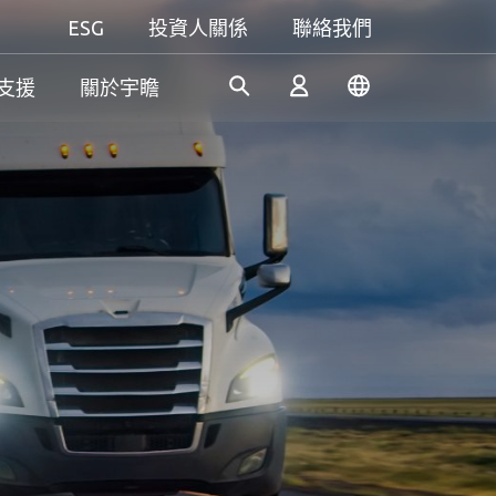
ESG
投資人關係
聯絡我們
支援
關於宇瞻
工控解決方案
個人 & 商務解決方案
Gaming
憑藉多年的研發經驗，宇瞻持
我們致力於研發可信賴的創新
無論是追求極致效能，還是講
續開發創新的工業應用SSD和
產品和服務，為消費者提供高
究個人風格，宇瞻都能滿足你
登入
DRAM解決方案，滿足工業應
效能、高穩定性和高價值的記
對遊戲的所有期待，讓你盡情
用多元需求。
憶體模組和儲存裝置。我們的
釋放玩家本色！
產品可讓消費者輕鬆地在日常
註冊
生活中紀錄、儲存和分享數位
資料。
了解更多
了解更多