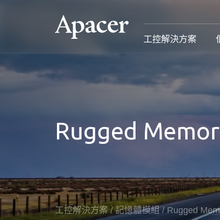
工控解決方案
工控解決方案
個人 & 商務解決方案
Gaming
服務支援
工控解決方案總覽
個人 & 商務解決方案總覽
Gaming 總覽
工控解決方
Rugged Memor
固態硬碟
個人解決方案 產品
Gaming 產品
個人 & 商
記憶體模組
商務解決方案 產品
Gaming
產業應用
部落格
售後服務
成功案例
工控解決方案
/
記憶體模組
/
Rugged Mem