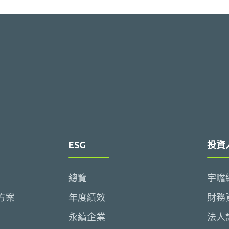
ESG
投資
總覽
宇瞻
方案
年度績效
財務
永續企業
法人