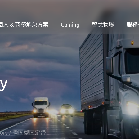
個人 & 商務解決方案
Gaming
智慧物聯
服務
工控解決方案總覽
個人 & 商務解決方案總覽
Gaming 總覽
工控解決方案
案
工控解決方案總覽
個人 & 商務解決方案總覽
Gaming 總覽
下載中心
y
務解決方案
保固政策
產品變更和停產政策
ory
/
強固型固定帶