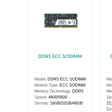
DDR5 ECC SODIMM
Model:
DDR5 ECC SODIMM
Mo
Module Type:
ECC SODIMM
Mo
Memory Technology:
DDR5
Me
Speed:
4800/5600
Sp
Density:
16GB/32GB/48GB
21
Den