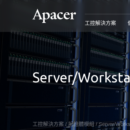
工控解決方案
工控解決方案
個人 & 商務解決方案
Gaming
服務支援
工控解決方案總覽
個人 & 商務解決方案總覽
Gaming 總覽
工控解決方
Server/Worksta
固態硬碟
個人解決方案 產品
Gaming 產品
個人 & 商
記憶體模組
商務解決方案 產品
Gaming
產業應用
部落格
售後服務
成功案例
工控解決方案
/
記憶體模組
/
Server/Works