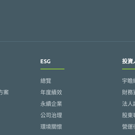
ESG
投資
總覽
宇瞻
方案
年度績效
財務
永續企業
法人
公司治理
股東
環境關懷
營運