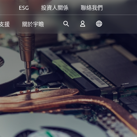
ESG
投資人關係
聯絡我們
支援
關於宇瞻
工控解決方案
個人 & 商務解決方案
Gaming
憑藉多年的研發經驗，宇瞻持
我們致力於研發可信賴的創新
無論是追求極致效能，還是講
續開發創新的工業應用SSD和
產品和服務，為消費者提供高
究個人風格，宇瞻都能滿足你
登入
DRAM解決方案，滿足工業應
效能、高穩定性和高價值的記
對遊戲的所有期待，讓你盡情
用多元需求。
憶體模組和儲存裝置。我們的
釋放玩家本色！
產品可讓消費者輕鬆地在日常
註冊
生活中紀錄、儲存和分享數位
資料。
了解更多
了解更多