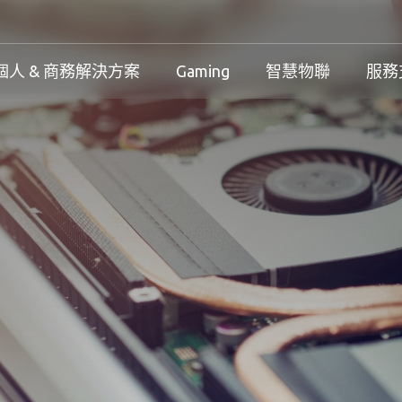
個人 & 商務解決方案
Gaming
智慧物聯
服務
工控解決方案總覽
個人 & 商務解決方案總覽
Gaming 總覽
工控解決方案
案
工控解決方案總覽
個人 & 商務解決方案總覽
Gaming 總覽
下載中心
務解決方案
保固政策
產品變更和停產政策