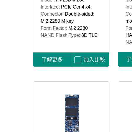
Interface:
PCIe Gen4 x4
Int
Connector:
Double-sided:
Co
M.2 2280 M key
mo
Form Factor:
M.2 2280
Fo
NAND Flash Type:
3D TLC
HA
NA
了
了解更多
加入比較