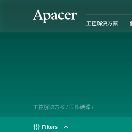
工控解決方案
工控解決方案
個人 & 商務解決方案
Gaming
服務支援
工控解決方案總覽
個人 & 商務解決方案總覽
Gaming 總覽
工控解決方
固態硬碟
個人解決方案 產品
Gaming 產品
個人 & 商
記憶體模組
商務解決方案 產品
Gaming
工控解決方案
/
固態硬碟
/
產業應用
部落格
售後服務
成功案例
Filters