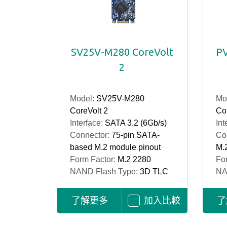
SV25V-M280 CoreVolt
PV
2
Model:
SV25V-M280
Mo
CoreVolt 2
Cor
Interface:
SATA 3.2 (6Gb/s)
Int
Connector:
75-pin SATA-
Co
based M.2 module pinout
M.
Form Factor:
M.2 2280
Fo
NAND Flash Type:
3D TLC
NA
了解更多
加入比較
了