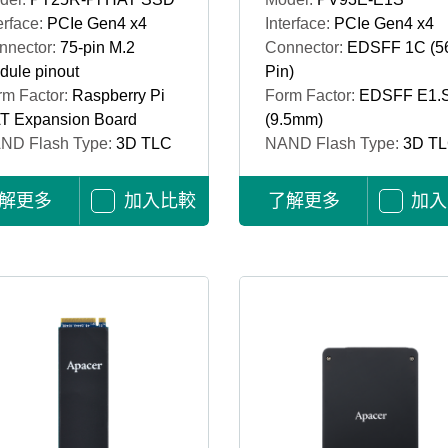
erface:
PCIe Gen4 x4
Interface:
PCIe Gen4 x4
nnector:
75-pin M.2
Connector:
EDSFF 1C (5
dule pinout
Pin)
rm Factor:
Raspberry Pi
Form Factor:
EDSFF E1.
T Expansion Board
(9.5mm)
ND Flash Type:
3D TLC
NAND Flash Type:
3D T
解更多
加入比較
了解更多
加入