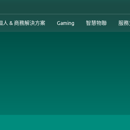
個人 & 商務解決方案
Gaming
智慧物聯
服務
工控解決方案總覽
個人 & 商務解決方案總覽
Gaming 總覽
工控解決方案
案
工控解決方案總覽
個人 & 商務解決方案總覽
Gaming 總覽
下載中心
務解決方案
保固政策
產品變更和停產政策