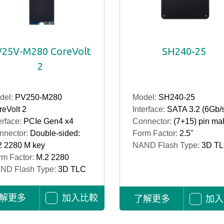
25V-M280 CoreVolt
SH240-25
2
del:
PV250-M280
Model:
SH240-25
eVolt 2
Interface:
SATA 3.2 (6Gb/
erface:
PCIe Gen4 x4
Connector:
(7+15) pin ma
nnector:
Double-sided:
Form Factor:
2.5"
2 2280 M key
NAND Flash Type:
3D T
rm Factor:
M.2 2280
ND Flash Type:
3D TLC
解更多
加入比較
了解更多
加入