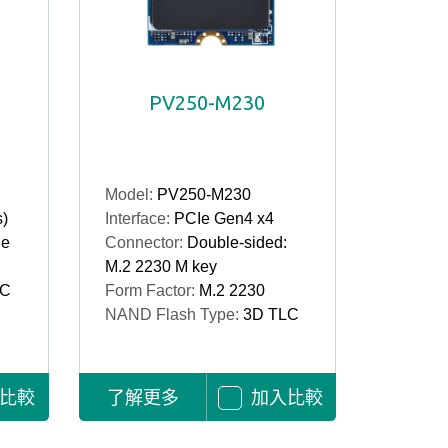
PV250-M230
Model:
PV250-M230
s)
Interface:
PCIe Gen4 x4
le
Connector:
Double-sided:
M.2 2230 M key
LC
Form Factor:
M.2 2230
NAND Flash Type:
3D TLC
比較
了解更多
加入比較