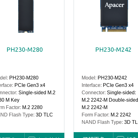
PH230-M280
PH230-M242
del:
PH230-M280
Model:
PH230-M242
erface:
PCIe Gen3 x4
Interface:
PCIe Gen3 x4
nnector:
Single-sided M.2
Connector:
Single-sided:
80 M Key
M.2 2242-M Double-sided
rm Factor:
M.2 2280
M.2 2242-M
ND Flash Type:
3D TLC
Form Factor:
M.2 2242
NAND Flash Type:
3D T