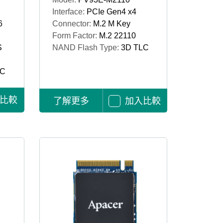
Interface:
PCIe Gen4 x4
6
Connector:
M.2 M Key
Form Factor:
M.2 22110
S
NAND Flash Type:
3D TLC
LC
比較
了解更多
加入比較