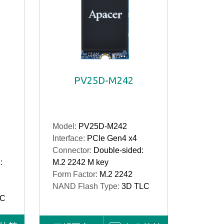
PV25D-M242
Model:
PV25D-M242
Interface:
PCIe Gen4 x4
Connector:
Double-sided:
:
M.2 2242 M key
Form Factor:
M.2 2242
NAND Flash Type:
3D TLC
LC