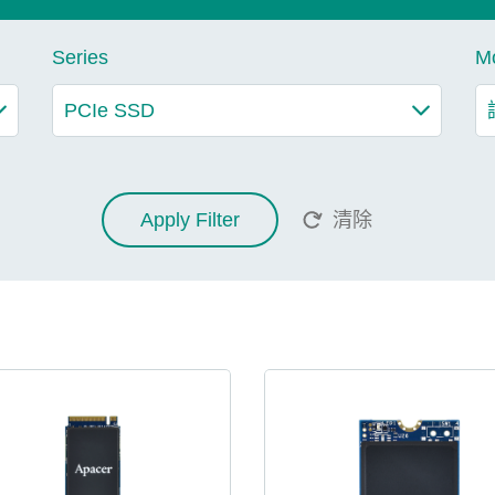
Series
M
Apply Filter
清除