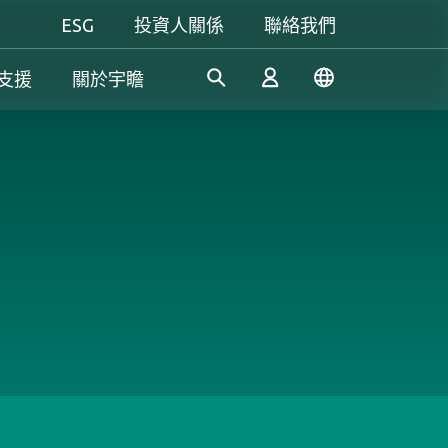
ESG
投資人關係
聯絡我們
支援
關於宇瞻
工控解決方案
個人 & 商務解決方案
Gaming
憑藉多年的研發經驗，宇瞻持
我們致力於研發可信賴的創新
無論是追求極致效能，還是講
續開發創新的工業應用SSD和
產品和服務，為消費者提供高
究個人風格，宇瞻都能滿足你
登入
DRAM解決方案，滿足工業應
效能、高穩定性和高價值的記
對遊戲的所有期待，讓你盡情
用多元需求。
憶體模組和儲存裝置。我們的
釋放玩家本色！
產品可讓消費者輕鬆地在日常
註冊
生活中紀錄、儲存和分享數位
資料。
了解更多
了解更多