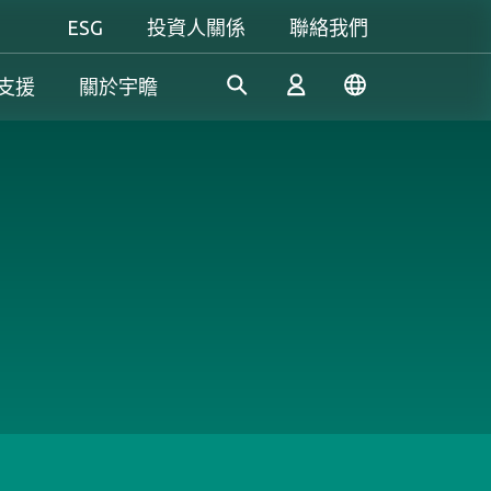
ESG
投資人關係
聯絡我們
支援
關於宇瞻
工控解決方案
個人 & 商務解決方案
Gaming
憑藉多年的研發經驗，宇瞻持
我們致力於研發可信賴的創新
無論是追求極致效能，還是講
續開發創新的工業應用SSD和
產品和服務，為消費者提供高
究個人風格，宇瞻都能滿足你
登入
DRAM解決方案，滿足工業應
效能、高穩定性和高價值的記
對遊戲的所有期待，讓你盡情
用多元需求。
憶體模組和儲存裝置。我們的
釋放玩家本色！
產品可讓消費者輕鬆地在日常
註冊
生活中紀錄、儲存和分享數位
資料。
了解更多
了解更多