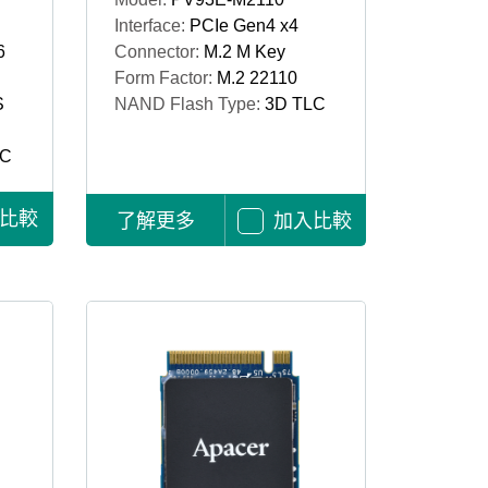
Interface:
PCIe Gen4 x4
6
Connector:
M.2 M Key
Form Factor:
M.2 22110
S
NAND Flash Type:
3D TLC
LC
比較
了解更多
加入比較