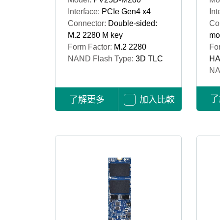
Interface:
PCIe Gen4 x4
Int
Connector:
Double-sided:
Co
M.2 2280 M key
mo
Form Factor:
M.2 2280
Fo
NAND Flash Type:
3D TLC
HA
NA
了
了解更多
加入比較