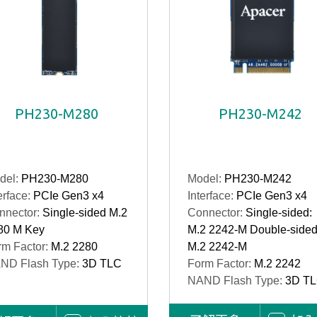
PH230-M280
PH230-M242
del:
PH230-M280
Model:
PH230-M242
erface:
PCIe Gen3 x4
Interface:
PCIe Gen3 x4
nnector:
Single-sided M.2
Connector:
Single-sided:
80 M Key
M.2 2242-M Double-sided
rm Factor:
M.2 2280
M.2 2242-M
ND Flash Type:
3D TLC
Form Factor:
M.2 2242
NAND Flash Type:
3D T