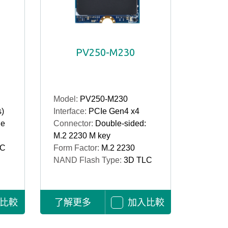
PV250-M230
Model:
PV250-M230
s)
Interface:
PCIe Gen4 x4
le
Connector:
Double-sided:
M.2 2230 M key
LC
Form Factor:
M.2 2230
NAND Flash Type:
3D TLC
比較
了解更多
加入比較