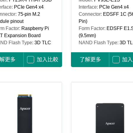
erface:
PCIe Gen4 x4
Interface:
PCIe Gen4 x4
nnector:
75-pin M.2
Connector:
EDSFF 1C (5
dule pinout
Pin)
rm Factor:
Raspberry Pi
Form Factor:
EDSFF E1.
T Expansion Board
(9.5mm)
ND Flash Type:
3D TLC
NAND Flash Type:
3D T
解更多
加入比較
了解更多
加入