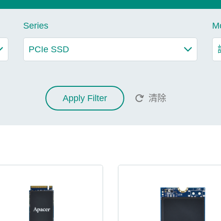
Series
M
Apply Filter
清除