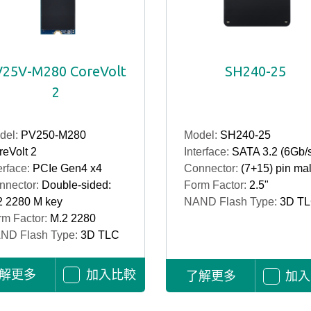
25V-M280 CoreVolt
SH240-25
2
del:
PV250-M280
Model:
SH240-25
eVolt 2
Interface:
SATA 3.2 (6Gb/
erface:
PCIe Gen4 x4
Connector:
(7+15) pin ma
nnector:
Double-sided:
Form Factor:
2.5"
2 2280 M key
NAND Flash Type:
3D T
rm Factor:
M.2 2280
ND Flash Type:
3D TLC
解更多
加入比較
了解更多
加入