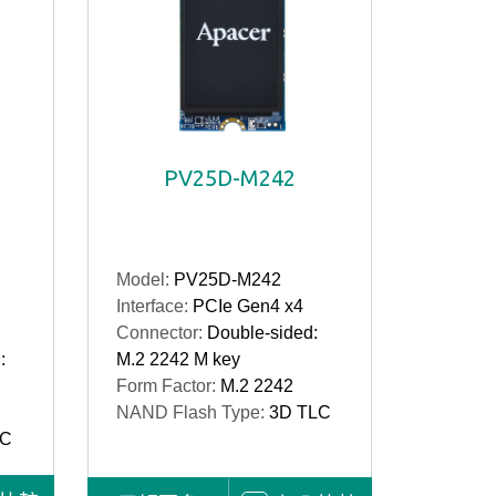
PV25D-M242
Model:
PV25D-M242
Interface:
PCIe Gen4 x4
Connector:
Double-sided:
:
M.2 2242 M key
Form Factor:
M.2 2242
NAND Flash Type:
3D TLC
LC