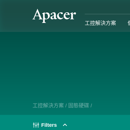
工控解決方案
工控解決方案
個人 & 商務解決方案
Gaming
服務支援
工控解決方案總覽
個人 & 商務解決方案總覽
Gaming 總覽
工控解決方
固態硬碟
個人解決方案 產品
Gaming 產品
個人 & 商
記憶體模組
商務解決方案 產品
Gaming
工控解決方案
/
固態硬碟
/
產業應用
部落格
售後服務
成功案例
Filters