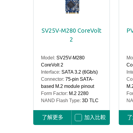
SV25V-M280 CoreVolt
PV
2
Model:
SV25V-M280
Mo
CoreVolt 2
Cor
Interface:
SATA 3.2 (6Gb/s)
Int
Connector:
75-pin SATA-
Co
based M.2 module pinout
M.
Form Factor:
M.2 2280
Fo
NAND Flash Type:
3D TLC
NA
了解更多
加入比較
了