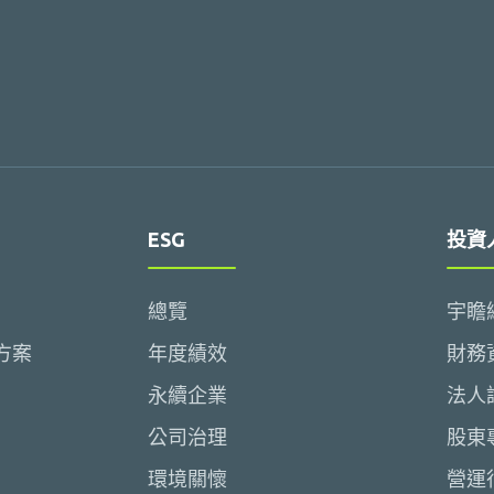
ESG
投資
總覽
宇瞻
方案
年度績效
財務
永續企業
法人
公司治理
股東
環境關懷
營運