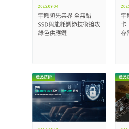
2025.09.04
2025
宇瞻領先業界 全無鉛
宇瞻
SSD與能耗調節技術搶攻
卡
綠色供應鏈
存
產品技術
產品