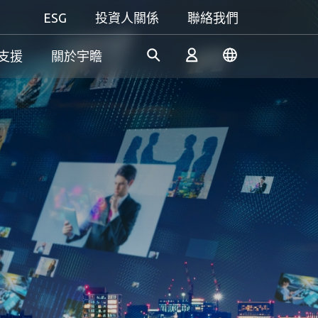
ESG
投資人關係
聯絡我們
支援
關於宇瞻
工控解決方案
個人 & 商務解決方案
Gaming
憑藉多年的研發經驗，宇瞻持
我們致力於研發可信賴的創新
無論是追求極致效能，還是講
續開發創新的工業應用SSD和
產品和服務，為消費者提供高
究個人風格，宇瞻都能滿足你
登入
DRAM解決方案，滿足工業應
效能、高穩定性和高價值的記
對遊戲的所有期待，讓你盡情
用多元需求。
憶體模組和儲存裝置。我們的
釋放玩家本色！
產品可讓消費者輕鬆地在日常
註冊
生活中紀錄、儲存和分享數位
資料。
了解更多
了解更多