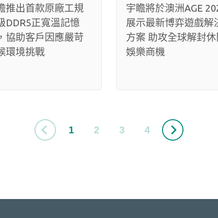
瞻推出首款原廠工規
宇瞻將於澳洲AGE 20
級DDR5正寬溫記憶
展示最新博弈遊戲解
，協助客戶因應嚴苛
方案 助攻全球解封休
候環境挑戰
娛樂商機
1
2
3
4