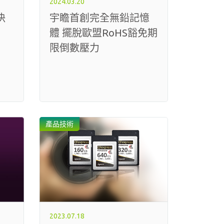
2024.03.20
決
宇瞻首創完全無鉛記憶
體 擺脫歐盟RoHS豁免期
限倒數壓力
產品技術
2023.07.18