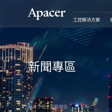
工控解決方案
工控解決方案
個人 & 商務解決方案
Gaming
服務支援
工控解決方案總覽
個人 & 商務解決方案總覽
Gaming 總覽
工控解決方
新聞專區
固態硬碟
個人解決方案 產品
Gaming 產品
個人 & 商
記憶體模組
商務解決方案 產品
Gaming
產業應用
部落格
售後服務
成功案例
關於宇瞻
/
新聞專區