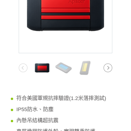
符合美國軍規抗摔驗證(1.2米落摔測試)
IP55防水、防塵
內懸吊結構超抗震