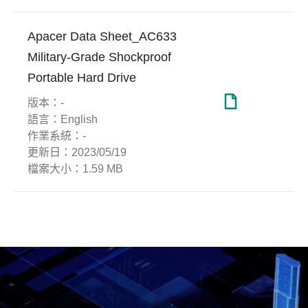
Apacer Data Sheet_AC633
Military-Grade Shockproof
Portable Hard Drive
版本：
-
語言：
English
作業系統：
-
更新日：
2023/05/19
檔案大小：
1.59 MB