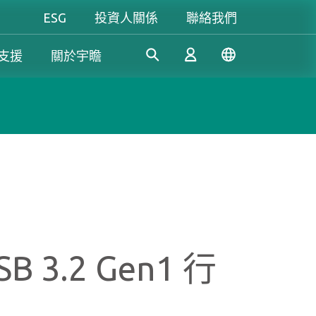
ESG
投資人關係
聯絡我們
支援
關於宇瞻
工控解決方案
個人 & 商務解決方案
Gaming
憑藉多年的研發經驗，宇瞻持
我們致力於研發可信賴的創新
無論是追求極致效能，還是講
續開發創新的工業應用SSD和
產品和服務，為消費者提供高
究個人風格，宇瞻都能滿足你
登入
DRAM解決方案，滿足工業應
效能、高穩定性和高價值的記
對遊戲的所有期待，讓你盡情
用多元需求。
憶體模組和儲存裝置。我們的
釋放玩家本色！
產品可讓消費者輕鬆地在日常
註冊
生活中紀錄、儲存和分享數位
SB 3.2 Gen1 行
資料。
了解更多
了解更多