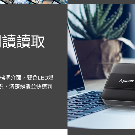
判讀讀取
 2.0標準介面，雙色LED燈
傳輸狀況，清楚辨識並快速判