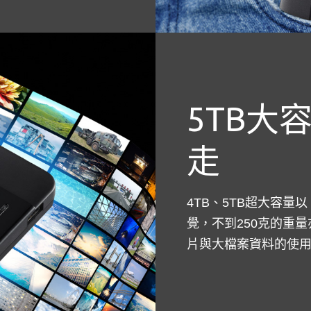
5TB大
走
4TB、5TB超大容
覺，不到250克的重
片與大檔案資料的使