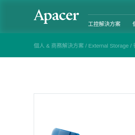
工控解決方案
個人 & 商務解決方案
/
External Storage
/
工控解決方案
個人 & 商務解決方案
Gaming
服務支援
工控解決方案總覽
個人 & 商務解決方案總覽
Gaming 總覽
工控解決方
固態硬碟
個人解決方案 產品
Gaming 產品
個人 & 商
記憶體模組
商務解決方案 產品
Gaming
產業應用
部落格
售後服務
成功案例