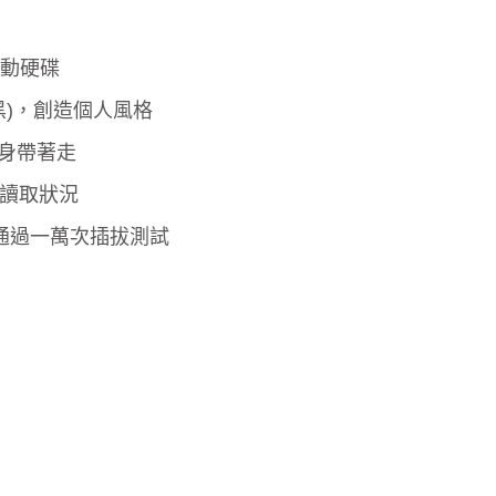
了解更多
動硬碟
黑)，創造個人風格
隨身帶著走
碟讀取狀況
座，通過一萬次插拔測試