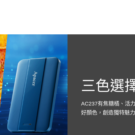
三色選
AC237有焦糖橘、
好顏色，創造獨特魅