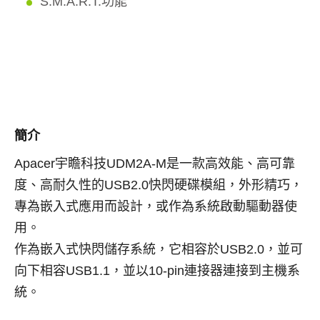
S.M.A.R.T.功能
簡介
Apacer
宇瞻科技
UDM2A-M
是一款高效能、高可靠
度、高耐久性的
USB2.0
快閃硬碟模組，外形精巧，
專為嵌入式應用而設計，或作為系統啟動驅動器使
用。
作為嵌入式快閃儲存系統，它相容於
USB2.0
，並可
向下相容
USB1.1
，並以
10-pin
連接器連接到主機系
統。