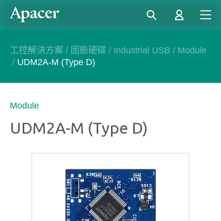
工控解決方案
/
固態硬碟
/
Industrial USB
/
Module
/
UDM2A-M (Type D)
Module
UDM2A-M (Type D)