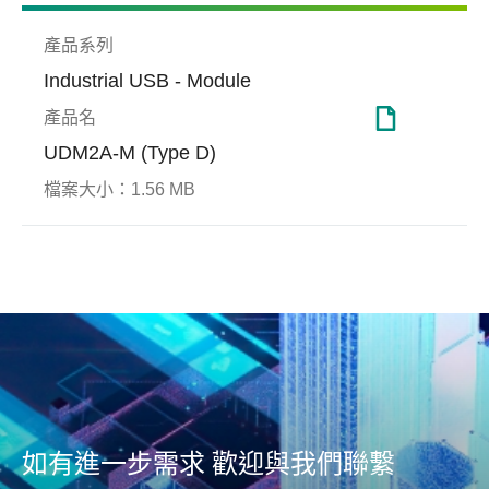
產品系列
Industrial USB - Module
產品名
UDM2A-M (Type D)
檔案大小：
1.56 MB
S.M.A.R.T.
醫療照護
寬溫
伺服
S.M.A.R.T.(Self-Monitoring
Apa
Analysis and Reporting
溫，
智能醫療是指利用臨床資訊，
Apa
Technology)自我監測、分析及
粒，確保
結合網路遠端管理和患者資料
與網
報告技術是一種自動執行檢測
極端
的智能互聯醫療設備，因而需
用度
及預警的技術，可幫助使用者
性。
要有強大的嵌入式解決方案。
用等
了解硬碟或固態硬碟的健康狀
如：
況為何。
效能表
量身
如有進一步需求 歡迎與我們聯繫
的工規