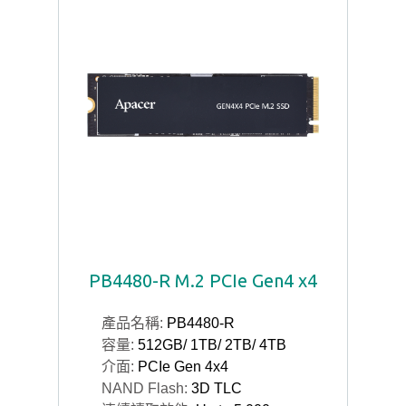
PB4480-R M.2 PCIe Gen4 x4
產品名稱:
PB4480-R
容量:
512GB/ 1TB/ 2TB/ 4TB
介面:
PCIe Gen 4x4
NAND Flash:
3D TLC