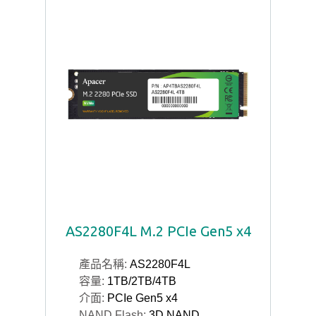
AS2280F4L M.2 PCIe Gen5 x4
產品名稱:
AS2280F4L
容量:
1TB/2TB/4TB
介面:
PCIe Gen5 x4
NAND Flash:
3D NAND