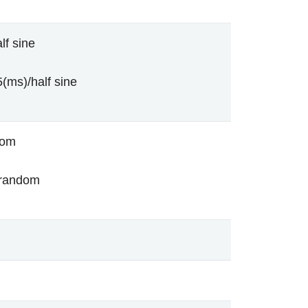
lf sine
(ms)/half sine
dom
/random