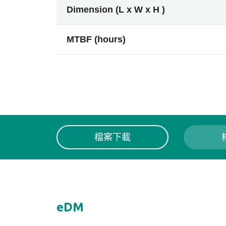
Dimension (L x W x H )
MTBF (hours)
檔案下載
eDM