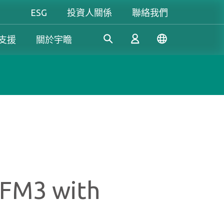
ESG
投資人關係
聯絡我們
支援
關於宇瞻
工控解決方案
個人 & 商務解決方案
Gaming
憑藉多年的研發經驗，宇瞻持
我們致力於研發可信賴的創新
無論是追求極致效能，還是講
續開發創新的工業應用SSD和
產品和服務，為消費者提供高
究個人風格，宇瞻都能滿足你
登入
DRAM解決方案，滿足工業應
效能、高穩定性和高價值的記
對遊戲的所有期待，讓你盡情
用多元需求。
憶體模組和儲存裝置。我們的
釋放玩家本色！
產品可讓消費者輕鬆地在日常
註冊
生活中紀錄、儲存和分享數位
FM3 with
資料。
了解更多
了解更多