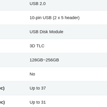
USB 2.0
10-pin USB (2 x 5 header)
USB Disk Module
3D TLC
128GB~256GB
No
ec)
Up to 37
ec)
Up to 31