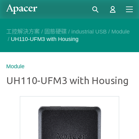
工控解決方案
/
固態硬碟
/
industrial USB
/
Module
/
UH110-UFM3 with Housing
Module
UH110-UFM3 with Housing