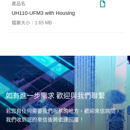
產品名
UH110-UFM3 with Housing
檔案大小：
1.65 MB
Smart Read Refresh™
強固型應用
Page
工廠
Apacer的Smart Read
Page
Refresh™技術可避免快閃記
記憶
Apacer致力研發適用於強固型
遠端
憶體讀取干擾(Read Disturb)
應用
應用的尖端技術，為工規SSD
面升
發生，當固態硬碟發現一區塊
隨機存
和DRAM解決方案打造最嚴實
內的ECC校正位元數或是讀取
命、
的防護機制，從資料安全、可
累計次數到達一設定門檻值
實現
靠度、極端環境和加值應用層
時，Smart Read Refresh™技
面著手，開創產品獨特價值。
術即可透過動態資料搬移，並
如有進一步需求 歡迎與我們聯繫
刷新原區塊上的資料，確保
NAND快閃記憶體中所有區塊
的健康狀態。
若您有任何需要我們服務的地方，歡迎來信詢問，
我們收到您的來信後將儘速回覆！