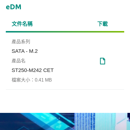
eDM
文件名稱
下載
產品系列
SATA - M.2
產品名
ST250-M242 CET
檔案大小：
0.41 MB
End-to-end Data
工廠自動化
Smar
博弈
Protection
Apac
Ref
Apacer宇瞻科技端對端資料保
遠端監控管理，助工業營運全
博弈
憶體讀取
護技術(End-to-End Data
面升級
障情
發生
Protection)可即時偵測與更正
時間
內的
錯誤資料，確保主機(host)和
為損