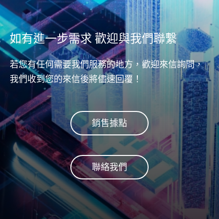
累計
NAND儲存區域之間資料傳輸
資金
時，Sm
的完整與正確性。不論從主機
各種工
術即
(host)到控制器(controller)，或
方案
如有進一步需求 歡迎與我們聯繫
刷新
從控制器(controller)到DRAM
弈遊
NAN
或NAND flash快閃記憶體，皆
達到
的健
若您有任何需要我們服務的地方，歡迎來信詢問，
能完整守護資料安全。
我們收到您的來信後將儘速回覆！
銷售據點
聯絡我們