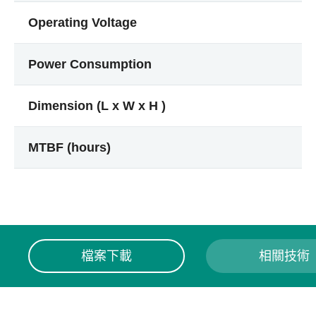
Operating Voltage
Power Consumption
Dimension (L x W x H )
MTBF (hours)
檔案下載
相關技術