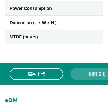
Power Consumption
Dimension (L x W x H )
MTBF (hours)
檔案下載
相關技術
eDM