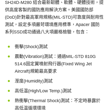
SH24D-M280
結合最新韌體、軟體、硬體技術，提
供高度客製的國防應用解決方案。美國國防部
(DoD)
針對最高軍用規格
(MIL-STD)
可靠度與耐用性
測試，設定多項嚴苛環境應用標準，
Apacer
國防
系列
SSD
成功通過八大項嚴格檢驗，包含：
衝擊
(Shock)
測試
震動
(Vibration)
測試：通過
MIL-STD 810G
514.6
固定翼噴射飛行器
(Fixed Wing Jet
Aircraft)
規範最高要求
溼度
(Humidity)
測試
高低温
(High/Low Temp.)
測試
熱衝擊
(Thermal Shock)
測試：不定時暴露於
高低温循環環境