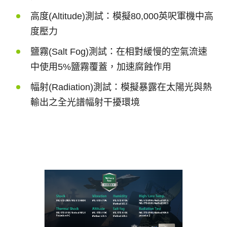
高度
(Altitude)
測試：模擬
80,000
英呎軍機中高
度壓力
鹽霧
(Salt Fog)
測試：在相對緩慢的空氣流速
中使用
5%
鹽霧覆蓋，加速腐蝕作用
幅射
(Radiation)
測試：模擬暴露在太陽光與熱
輸出之全光譜幅射干擾環境