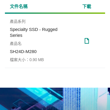
文件名稱
下載
產品系列
Specialty SSD - Rugged
Series
產品名
強固型應用
SH24D-M280
DataRAID™
End-
檔案大小：
0.90 MB
Prot
Apacer致力研發適用於強固型
由於NAND快閃記憶體製程的
應用的尖端技術，為工規SSD
演進，NAND快閃記憶體每區
Apa
和DRAM解決方案打造最嚴實
塊組成的儲存單元增加，更加
護技術(
的防護機制，從資料安全、可
需要對於儲存單元進行可靠度
Prot
靠度、極端環境和加值應用層
的保護，如何確保客戶資料的
錯誤資
面著手，開創產品獨特價值。
完整性及可靠性技術也就愈發
NAN
重要，而宇瞻的Apacer
的完
DataRAID™就是其中之一。