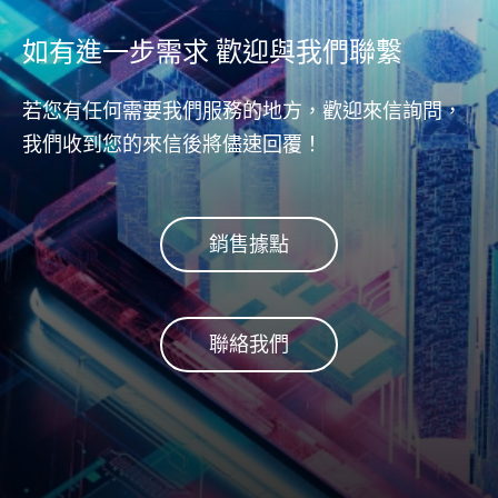
(host
NAND快閃記憶體由很多資料
從控制器
如有進一步需求 歡迎與我們聯繫
區塊組成。 Apacer的固態硬碟
或NA
採用RAID方法，將多個區塊與
能完
一奇偶校驗區塊組合在一起。
若您有任何需要我們服務的地方，歡迎來信詢問，
當資料區塊出現無法修正的錯
我們收到您的來信後將儘速回覆！
誤時，Apacer的固態硬碟控制
器可利用這些奇偶校驗區塊來
恢復原先數據，以確保資料的
完整性。
銷售據點
聯絡我們