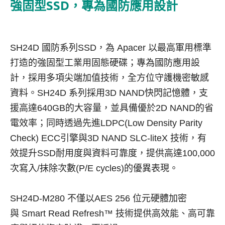
強固型SSD，專為國防應用設計
SH24D
國防系列
SSD
，為
Apacer
以最高軍用標準
打造的強固型工業用固態硬碟；專為國防應用設
計，採用多項尖端加值技術，全方位守護機密敏感
資料。
SH24D
系列採用
3D NAND
快閃記憶體，支
援高達
640GB
的大容量，並具備優於
2D NAND
的省
電效率；同時透過先進
LDPC(Low Density Parity
Check) ECC
引擎與
3D NAND SLC-liteX
技術，有
效提升
SSD
耐用度與資料可靠度，提供高達
100,000
次寫入
/
抹除次數
(P/E cycles)
的優異表現。
SH24D-M280
不僅以
AES 256
位元硬體加密
與
Smart Read Refresh
™ 技術提供高效能、高可靠