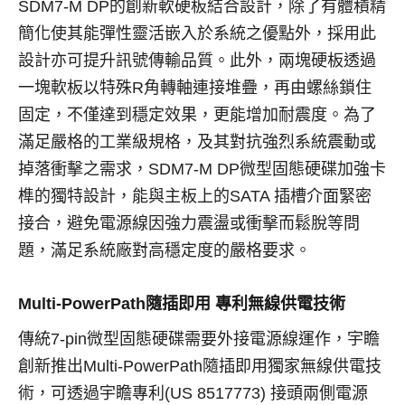
SDM7-M DP的創新軟硬板結合設計，除了有體積精
簡化使其能彈性靈活嵌入於系統之優點外，採用此
設計亦可提升訊號傳輸品質。此外，兩塊硬板透過
一塊軟板以特殊R角轉軸連接堆疊，再由螺絲鎖住
固定，不僅達到穩定效果，更能增加耐震度。為了
滿足嚴格的工業級規格，及其對抗強烈系統震動或
掉落衝擊之需求，SDM7-M DP微型固態硬碟加強卡
榫的獨特設計，能與主板上的SATA 插槽介面緊密
接合，避免電源線因強力震盪或衝擊而鬆脫等問
題，滿足系統廠對高穩定度的嚴格要求。
Multi-PowerPath隨插即用 專利無線供電技術
傳統7-pin微型固態硬碟需要外接電源線運作，宇瞻
創新推出Multi-PowerPath隨插即用獨家無線供電技
術，可透過宇瞻專利(US 8517773) 接頭兩側電源