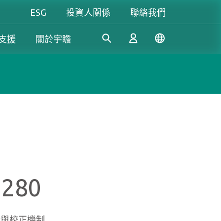
ESG
投資人關係
聯絡我們
支援
關於宇瞻
工控解決方案
個人 & 商務解決方案
Gaming
憑藉多年的研發經驗，宇瞻持
我們致力於研發可信賴的創新
無論是追求極致效能，還是講
續開發創新的工業應用SSD和
產品和服務，為消費者提供高
究個人風格，宇瞻都能滿足你
登入
DRAM解決方案，滿足工業應
效能、高穩定性和高價值的記
對遊戲的所有期待，讓你盡情
用多元需求。
憶體模組和儲存裝置。我們的
釋放玩家本色！
產品可讓消費者輕鬆地在日常
註冊
生活中紀錄、儲存和分享數位
M280
資料。
了解更多
了解更多
糾錯與校正機制