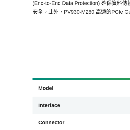
(End-to-End Data Protec
安全。此外，PV930-M280 高速的PC
Model
Interface
Connector