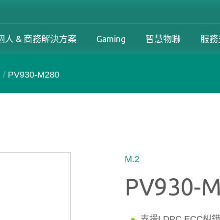
個人 & 商務解決方案
Gaming
智慧物聯
服務
2
/
PV930-M280
工控解決方案總覽
個人 & 商務解決方案總覽
Gaming 總覽
工控解決方案
案
工控解決方案總覽
個人 & 商務解決方案總覽
Gaming 總覽
下載中心
務解決方案
保固政策
產品變更和停產政策
M.2
PV930-
支援LDPC ECC