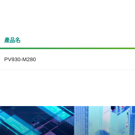
產品名
PV930-M280
療照護
伺服器與網通
art Read Refresh™
Page Mapping
能醫療是指利用臨床資訊，
Apacer致力研發適用於伺
cer的Smart Read
Page Mapping 是進階的
合網路遠端管理和患者資料
與網通應用的尖端技術，
fresh™技術可避免快閃記
記憶體管理技術，可視為
智能互聯醫療設備，因而需
用度、極端環境應用和永
讀取干擾(Read Disturb)
應用的理想解決方案，以
有強大的嵌入式解決方案。
用等基本需求，到高階要