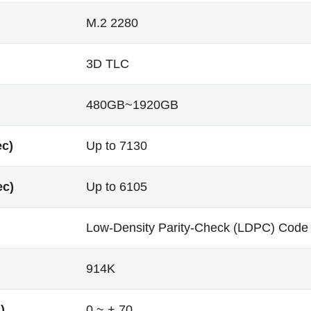
M.2 2280
3D TLC
480GB~1920GB
ec)
Up to 7130
ec)
Up to 6105
Low-Density Parity-Check (LDPC) Code
914K
)
0 ~ + 70