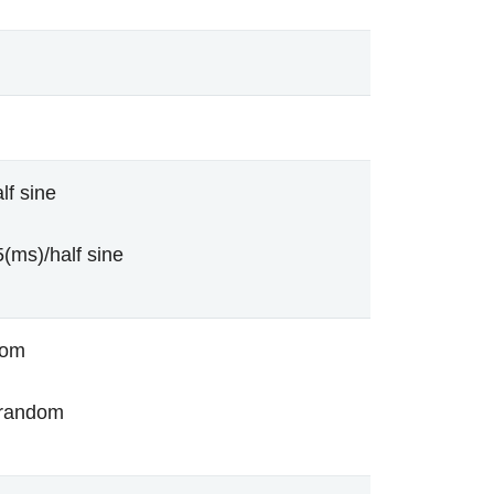
lf sine
(ms)/half sine
dom
/random