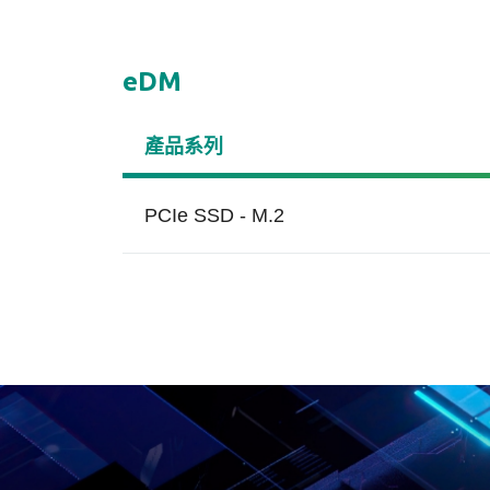
eDM
產品系列
PCIe SSD - M.2
博弈遊戲
醫
End-to-end Data
Sm
Protection
博弈遊戲設備若發生當機或故
智
Apa
障情況，可能須一段維護作業
結
Re
Apacer宇瞻科技端對端資料保
時間，對於博弈遊戲商來說即
的
憶體
護技術(End-to-End Data
為損失。為了確保資料安全和
要