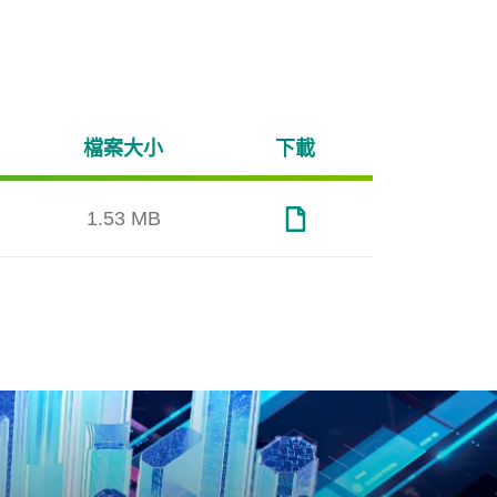
檔案大小
下載
1.53 MB
交通運輸
Over-provisioning
S.M.A.
服器
考量交通運輸應用多樣且複雜
快閃
透過空間預留，Over-
S.M.A.R.
從耐
的應用情境，Apacer提供穩定
工業
Provisioning (OP)技術可更有
Analysis
續使
度、永續性、耐用度與可靠度
提高
效率地執行GC垃圾回收機制
Techn
求
一流的工規SSD與記憶體解決