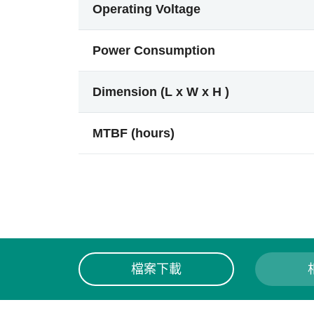
Operating Voltage
Power Consumption
Dimension (L x W x H )
MTBF (hours)
檔案下載