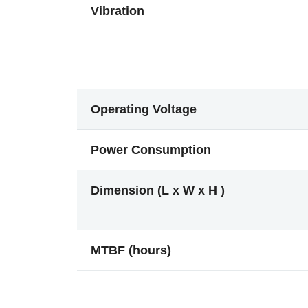
Vibration
Operating Voltage
Power Consumption
Dimension (L x W x H )
MTBF (hours)