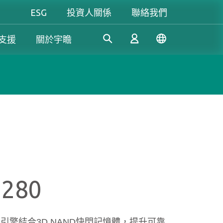
ESG
投資人關係
聯絡我們
支援
關於宇瞻
工控解決方案
個人 & 商務解決方案
Gaming
憑藉多年的研發經驗，宇瞻持
我們致力於研發可信賴的創新
無論是追求極致效能，還是講
續開發創新的工業應用SSD和
產品和服務，為消費者提供高
究個人風格，宇瞻都能滿足你
登入
DRAM解決方案，滿足工業應
效能、高穩定性和高價值的記
對遊戲的所有期待，讓你盡情
用多元需求。
憶體模組和儲存裝置。我們的
釋放玩家本色！
產品可讓消費者輕鬆地在日常
註冊
生活中紀錄、儲存和分享數位
M280
資料。
了解更多
了解更多
CC引擎結合3D NAND快閃記憶體，提升可靠