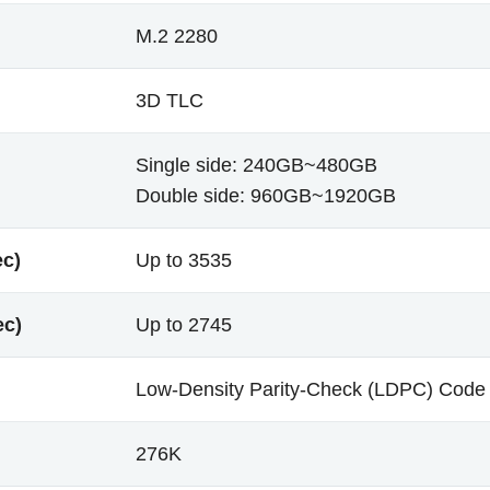
M.2 2280
3D TLC
Single side: 240GB~480GB
Double side: 960GB~1920GB
ec)
Up to 3535
ec)
Up to 2745
Low-Density Parity-Check (LDPC) Code
276K