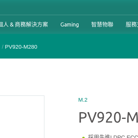
個人 & 商務解決方案
Gaming
智慧物聯
服務
2
/
PV920-M280
工控解決方案總覽
個人 & 商務解決方案總覽
Gaming 總覽
工控解決方案
案
工控解決方案總覽
個人 & 商務解決方案總覽
Gaming 總覽
下載中心
務解決方案
保固政策
產品變更和停產政策
M.2
PV920-
採用先進LDPC E