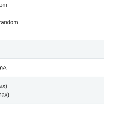
dom
/random
 mA
ax)
max)