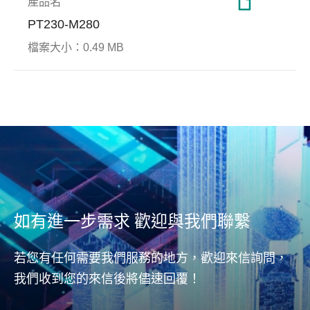
產品名
PT230-M280
檔案大小：
0.49 MB
End-to-end Data
強固型應用
Smar
工廠
Protection
Apac
Ref
Apacer宇瞻科技端對端資料保
Apacer致力研發適用於強固型
遠端
憶體讀取
護技術(End-to-End Data
應用的尖端技術，為工規SSD
面升
發生
Protection)可即時偵測與更正
和DRAM解決方案打造最嚴實
內的
錯誤資料，確保主機(host)和
的防護機制，從資料安全、可
累計
NAND儲存區域之間資料傳輸
靠度、極端環境和加值應用層
時，Sm
的完整與正確性。不論從主機
面著手，開創產品獨特價值。
術即
(host)到控制器(controller)，或
如有進一步需求 歡迎與我們聯繫
刷新
從控制器(controller)到DRAM
NAN
或NAND flash快閃記憶體，皆
的健
若您有任何需要我們服務的地方，歡迎來信詢問，
能完整守護資料安全。
我們收到您的來信後將儘速回覆！