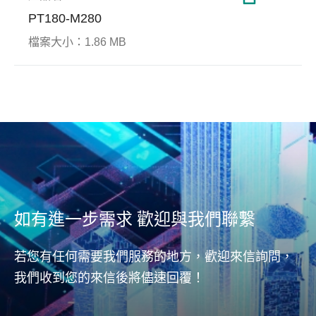
PT180-M280
檔案大小：
1.86 MB
DataRAID™
博弈遊戲
End-
醫療
Prot
由於NAND快閃記憶體製程的
演進，NAND快閃記憶體每區
博弈遊戲設備若發生當機或故
Apa
智能
塊組成的儲存單元增加，更加
障情況，可能須一段維護作業
護技術(
結合
需要對於儲存單元進行可靠度
時間，對於博弈遊戲商來說即
Prot
的智
的保護，如何確保客戶資料的
為損失。為了確保資料安全和
錯誤資
要有
完整性及可靠性技術也就愈發
資金的流入，宇瞻為客戶提供
NAN
重要，而宇瞻的Apacer
各種工業級SSD和DRAM解決
的完
DataRAID™就是其中之一。
方案，開發尖端技術以實現博
(host
如有進一步需求 歡迎與我們聯繫
NAND快閃記憶體由很多資料
弈遊戲資安保護嚴謹之需求，
從控制器
區塊組成。 Apacer的固態硬碟
達到卓越的可靠度與穩定性。
或NA
採用RAID方法，將多個區塊與
若您有任何需要我們服務的地方，歡迎來信詢問，
能完
一奇偶校驗區塊組合在一起。
我們收到您的來信後將儘速回覆！
當資料區塊出現無法修正的錯
誤時，Apacer的固態硬碟控制