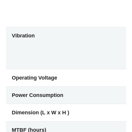
Vibration
Operating Voltage
Power Consumption
Dimension (L x W x H )
MTBF (hours)