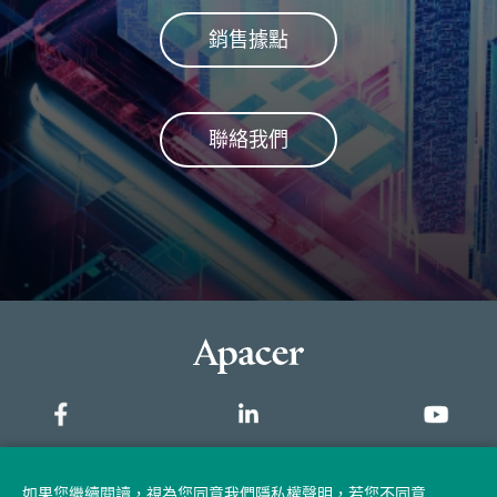
器可利用這些奇偶校驗區塊來
恢復原先數據，以確保資料的
銷售據點
完整性。
聯絡我們
網站地圖
如果您繼續閱讀，視為您同意我們隱私權聲明，若您不同意