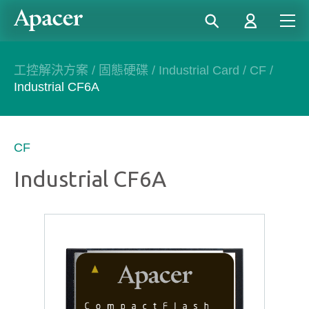
工控解決方案
/
固態硬碟
/
Industrial Card
/
CF
/
Industrial CF6A
CF
Industrial CF6A