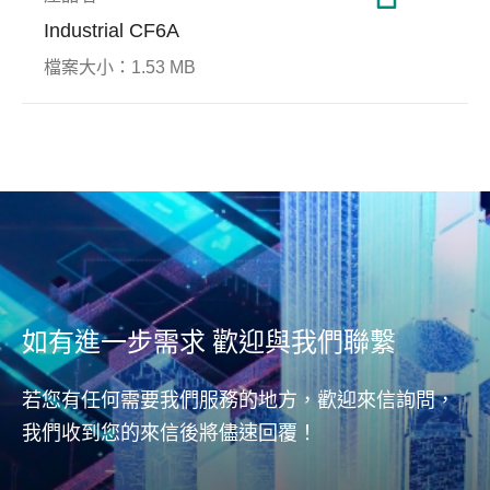
Industrial CF6A
檔案大小：
1.53 MB
S.M.A.R.T.
博弈遊戲
ATA 
醫療
S.M.A.R.T.(Self-Monitoring
當AT
Analysis and Reporting
所有
博弈遊戲設備若發生當機或故
智能
Technology)自我監測、分析及
到出
障情況，可能須一段維護作業
結合
報告技術是一種自動執行檢測
可完
時間，對於博弈遊戲商來說即
的智
及預警的技術，可幫助使用者
資料
為損失。為了確保資料安全和
要有
了解硬碟或固態硬碟的健康狀
資金的流入，宇瞻為客戶提供
況為何。
各種工業級SSD和DRAM解決
方案，開發尖端技術以實現博
如有進一步需求 歡迎與我們聯繫
弈遊戲資安保護嚴謹之需求，
達到卓越的可靠度與穩定性。
若您有任何需要我們服務的地方，歡迎來信詢問，
我們收到您的來信後將儘速回覆！