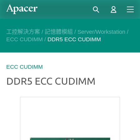
工控解決方案
/
記憶體模組
/
Server/Workstation
/
ECC CUDIMM
/
DDR5 ECC CUDIMM
ECC CUDIMM
DDR5 ECC CUDIMM