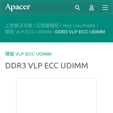
工控解決方案
/
記憶體模組
/
Very Low Profile
/
矮版 VLP ECC UDIMM
/
DDR3 VLP ECC UDIMM
矮版 VLP ECC UDIMM
DDR3 VLP ECC UDIMM