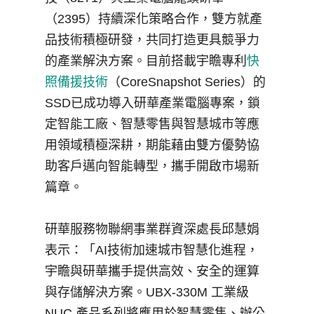
（
2395
）持續深化策略合作，雙方就產
品技術積極研發，共同打造更具競爭力
的產業解決方案。目前搭載宇瞻專利
快
照備援技術
（
CoreSnapshot Series
）的
SSD
已成功導入研華產業電腦專案，鎖
定智能工廠、智慧零售與智慧城市等應
用領域積極深耕，期能藉由雙方優勢協
助客戶邁向智能轉型，攜手開啟市場新
篇章。
研華服務物聯網事業群資深處長邱慧娟
表示：「
AI
技術加速城市智慧化進程，
宇瞻與研華攜手提供高效、安全的運算
與存儲解決方案。
UBX-330M
工業級
NUC
產品系列將應用於智慧零售、辦公