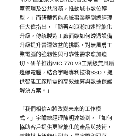
室管理及公共服務，推動城市數位轉
型。」而研華智能系統事業群副總經理
任大偉指出，「隨著
AI
浪潮加速智能化
升級，傳統製造工廠面臨如何透過設備
升級提升營運效益的挑戰，對無風扇工
業電腦的強韌性與可靠性需求愈加迫
切。研華推出
MIC-770 V3
工業級無風扇
邊緣電腦，結合宇瞻專利技術
SSD
，提
供智能工廠所需的高效運算與數據保護
解決方案。」
「我們相信
AI
將改變未來的工作模
式。」宇瞻總經理陳明達談到，「如何
協助客戶提供更智能化的產品與技術，