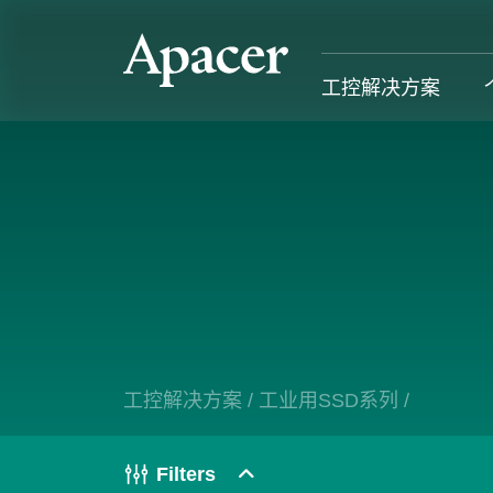
工控解决方案
工控解决方案
个人 & 商务解决方案
Gaming
服务支援
工控解决方案总览
个人 & 商务解决方案总览
Gaming 总览
工控解决方
工业用SSD系列
个人解决方案产品
Gaming 产品
个人 & 商
内存系列
商务解决方案产品
Gaming
工控解决方案
/
工业用SSD系列
/
产业应用
部落格
售后服务
成功案例
Filters