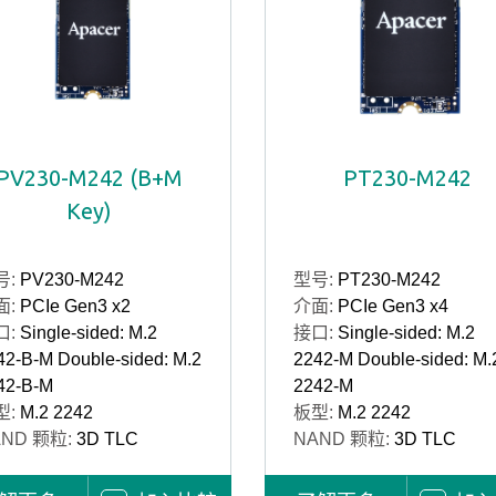
PV230-M242 (B+M
PT230-M242
Key)
号:
PV230-M242
型号:
PT230-M242
面:
PCIe Gen3 x2
介面:
PCIe Gen3 x4
口:
Single-sided: M.2
接口:
Single-sided: M.2
42-B-M Double-sided: M.2
2242-M Double-sided: M.
42-B-M
2242-M
型:
M.2 2242
板型:
M.2 2242
AND 颗粒:
3D TLC
NAND 颗粒:
3D TLC