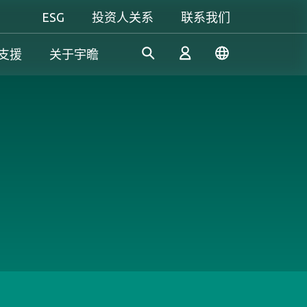
ESG
投资人关系
联系我们
支援
关于宇瞻
工控解決方案
个人 & 商务解决方案
Gaming
凭借多年的研发经验，宇瞻持
我们致力于开发值得信赖的创
无论是追求极致效能，还是讲
续开发创新的工控应用SSD和
新产品和服务，提供高效、高
究个人风格，宇瞻都能满足你
登录
DRAM解决方案，满足工业应
稳定性和高价值的存储模块和
对游戏的所有期待，让你尽情
用多元需求。
存储设备，让消费者可以轻松
释放玩家本色！
记录、存储和分享数字资料。
注册
了解更多
了解更多
了解更多