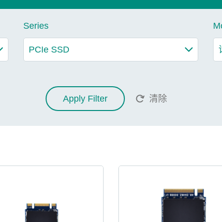
Series
M
Apply Filter
清除