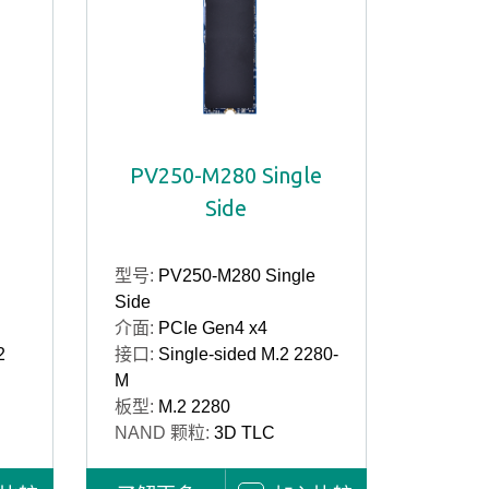
PV250-M280 Single
Side
型号:
PV250-M280 Single
Side
介面:
PCIe Gen4 x4
2
接口:
Single-sided M.2 2280-
M
板型:
M.2 2280
NAND 颗粒:
3D TLC