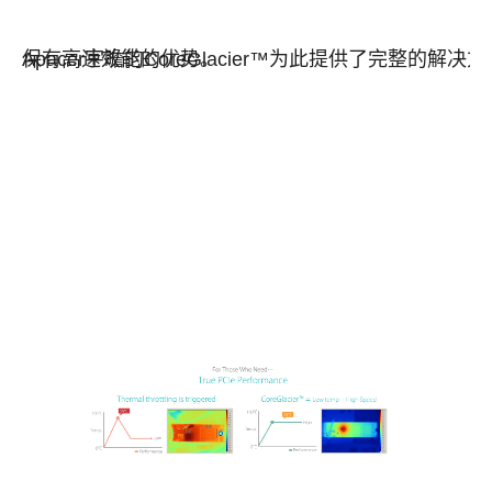
Apacer宇瞻的CoreGlacier™为此提供了完整的解决方案，不仅可冷却NAND闪存和控制器IC，保持在设定值以下维持正常运作；同时也让SSD储存设备仍保有高速效能的优势。