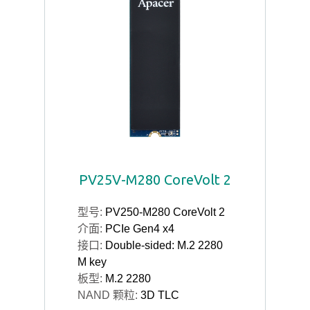
PV25V-M280 CoreVolt 2
型号:
PV250-M280 CoreVolt 2
介面:
PCIe Gen4 x4
接口:
Double-sided: M.2 2280
M key
板型:
M.2 2280
NAND 颗粒:
3D TLC