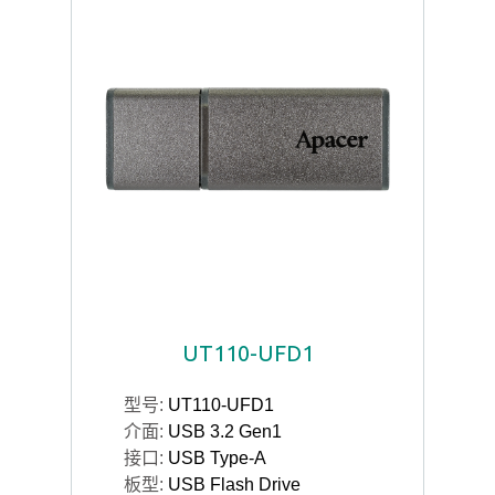
UT110-UFD1
型号:
UT110-UFD1
介面:
USB 3.2 Gen1
接口:
USB Type-A
板型:
USB Flash Drive