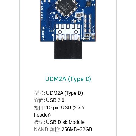
UDM2A (Type D)
型号:
UDM2A (Type D)
介面:
USB 2.0
接口:
10-pin USB (2 x 5
header)
板型:
USB Disk Module
NAND 颗粒:
256MB~32GB