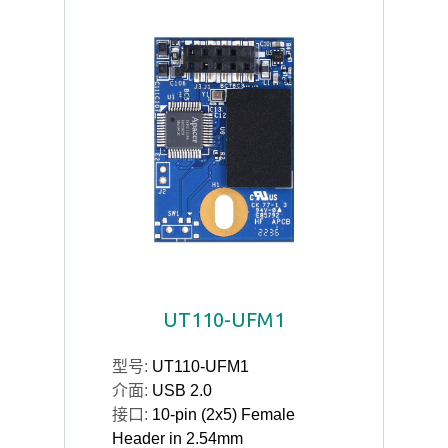
UT110-UFM1
型号:
UT110-UFM1
介面:
USB 2.0
接口:
10-pin (2x5) Female
Header in 2.54mm