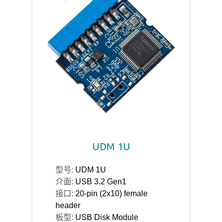
UDM 1U
型号:
UDM 1U
介面:
USB 3.2 Gen1
接口:
20-pin (2x10) female
header
板型:
USB Disk Module