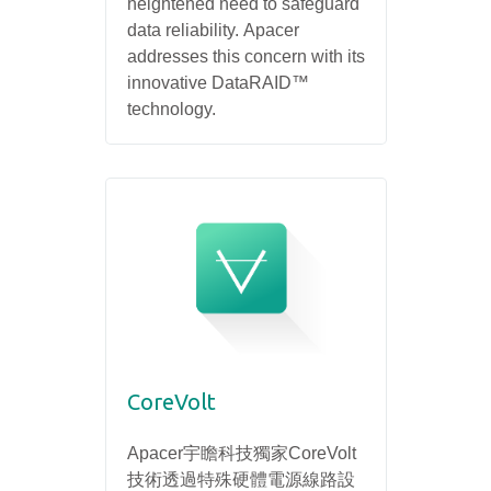
heightened need to safeguard
data reliability. Apacer
addresses this concern with its
innovative DataRAID™
technology.
CoreVolt
Apacer宇瞻科技獨家CoreVolt
技術透過特殊硬體電源線路設