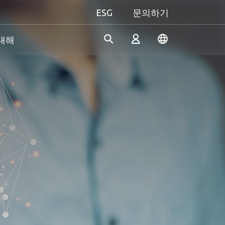
ESG
문의하기
 대해
산업 솔루션
개인 및 비즈니스
Gaming 개요
Apacer은 수년간의 R&D 경험
Apacer는 신뢰할 수 있는 혁신
성능을 극대화하든, 개성을 중
을 바탕으로 산업용 애플리케
적인 제품과 서비스 개발에 전
시하든, Apacer는 게이밍 경험
로그인
이션의 다양한 요구 사항을 충
념하고 있으며, 높은 성능, 높
을 한 차원 높여줄 모든 것을
족하기 위해 지속적으로 혁신
은 안정성, 높은 가치의 메모리
갖추고 있습니다.
적인 SSD 및 DRAM 솔루션을
모듈과 스토리지 장치를 제공
진정한 게이머의 본능을 마음
계정 만들기
개발하고 있습니다.
하여 소비자가 일상 생활에서
껏 펼쳐보세요!
디지털 데이터를 쉽게 기록, 저
장, 공유할 수 있도록 지원합니
다.
더 알아보기
더 알아보기