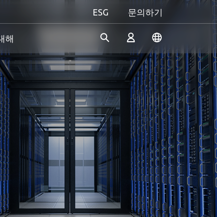
ESG
문의하기
 대해
산업 솔루션
개인 및 비즈니스
Gaming 개요
Apacer은 수년간의 R&D 경험
Apacer는 신뢰할 수 있는 혁신
성능을 극대화하든, 개성을 중
을 바탕으로 산업용 애플리케
적인 제품과 서비스 개발에 전
시하든, Apacer는 게이밍 경험
로그인
이션의 다양한 요구 사항을 충
념하고 있으며, 높은 성능, 높
을 한 차원 높여줄 모든 것을
족하기 위해 지속적으로 혁신
은 안정성, 높은 가치의 메모리
갖추고 있습니다.
적인 SSD 및 DRAM 솔루션을
모듈과 스토리지 장치를 제공
진정한 게이머의 본능을 마음
계정 만들기
개발하고 있습니다.
하여 소비자가 일상 생활에서
껏 펼쳐보세요!
디지털 데이터를 쉽게 기록, 저
장, 공유할 수 있도록 지원합니
다.
더 알아보기
더 알아보기