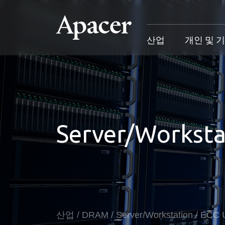
산업
개인 및 
산업
개인 및 기업
Gaming
지원
산업 개요
개인 및 기업 개요
Gaming 개요
산업 솔루
Server/Worksta
SSD
개인 제품
Gaming 제품
개인 및 비
DRAM
비즈니스 제품
Gaming
애플리케이션
Blog
고객 서비
성공 사례
산업
/
DRAM
/
Server/Workstation
/
ECC 