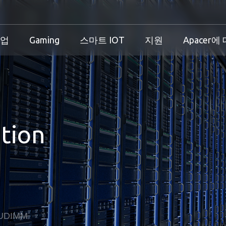
기업
Gaming
스마트 IOT
지원
Apacer에
산업 개요
개인 및 기업 개요
Gaming 개요
산업 솔루션
션
산업 개요
개인 및 기업 개요
Gaming 개요
보증
tion
즈니스 솔루션
다운로드
PCN & EOL 정책
스
UDIMM