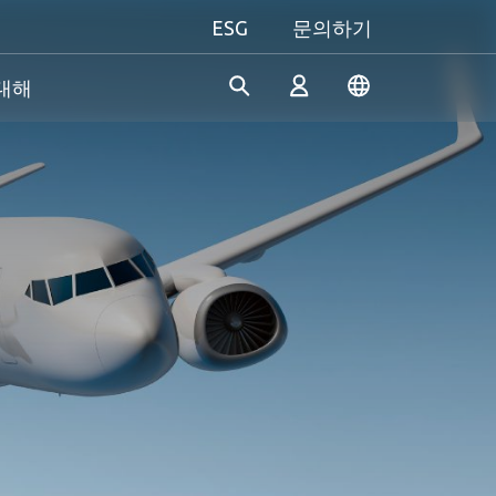
ESG
문의하기
 대해
산업 솔루션
개인 및 비즈니스
Gaming 개요
Apacer은 수년간의 R&D 경험
Apacer는 신뢰할 수 있는 혁신
성능을 극대화하든, 개성을 중
을 바탕으로 산업용 애플리케
적인 제품과 서비스 개발에 전
시하든, Apacer는 게이밍 경험
로그인
이션의 다양한 요구 사항을 충
념하고 있으며, 높은 성능, 높
을 한 차원 높여줄 모든 것을
족하기 위해 지속적으로 혁신
은 안정성, 높은 가치의 메모리
갖추고 있습니다.
적인 SSD 및 DRAM 솔루션을
모듈과 스토리지 장치를 제공
진정한 게이머의 본능을 마음
계정 만들기
개발하고 있습니다.
하여 소비자가 일상 생활에서
껏 펼쳐보세요!
디지털 데이터를 쉽게 기록, 저
장, 공유할 수 있도록 지원합니
다.
더 알아보기
더 알아보기