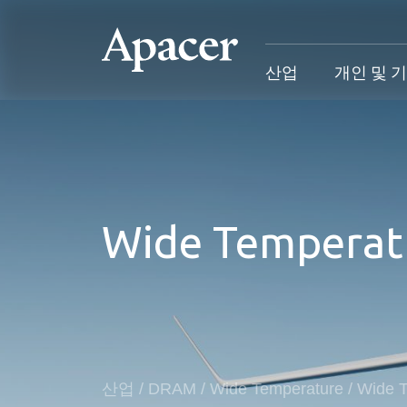
산업
개인 및 
산업
개인 및 기업
Gaming
지원
산업 개요
개인 및 기업 개요
Gaming 개요
산업 솔루
Wide Temperat
SSD
개인 제품
Gaming 제품
개인 및 비
DRAM
비즈니스 제품
Gaming
애플리케이션
Blog
고객 서비
성공 사례
산업
/
DRAM
/
Wide Temperature
/
Wide 