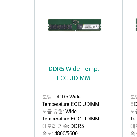
DDR5 Wide Temp.
ECC UDIMM
모델:
DDR5 Wide
모
Temperature ECC UDIMM
EC
모듈 유형:
Wide
모
Temperature ECC UDIMM
Te
메모리 기술:
DDR5
메
속도:
4800/5600
속