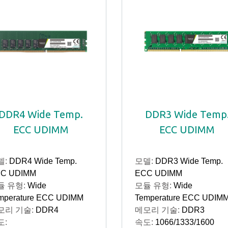
DDR4 Wide Temp.
DDR3 Wide Temp
ECC UDIMM
ECC UDIMM
델:
DDR4 Wide Temp.
모델:
DDR3 Wide Temp.
C UDIMM
ECC UDIMM
듈 유형:
Wide
모듈 유형:
Wide
mperature ECC UDIMM
Temperature ECC UDIM
모리 기술:
DDR4
메모리 기술:
DDR3
도:
속도:
1066/1333/1600