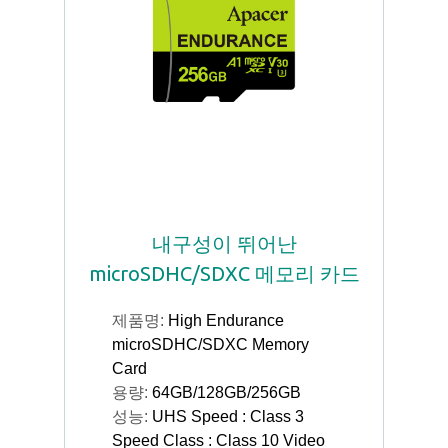
내구성이 뛰어난
microSDHC/SDXC 메모리 카드
제품명:
High Endurance
microSDHC/SDXC Memory
Card
용량:
64GB/128GB/256GB
성능:
UHS Speed : Class 3
Speed Class : Class 10 Video